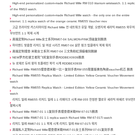
High-end personalized custom-made Richard Mille RM 010 titanium wristwatch. 1:1 repli
of the RM10 watch.
High-end personalized custom-made Richard Mille watch - the only one on the entire
internet. 1:1 replica watch of the orange ceramic RM055 Vaucher mov
고급 프라이빗 커스터마이징 Richard Mille 전 네트워크 유일 개발, 오렌지색 세라믹 RM055 와우처
무브먼트 1:1 복제 시계
高端定制Richard Mille女士系列RM07-04 SALMON-PINK顶级复刻腕表
하이엔드 맞춤형 리처드 밀 여성 시리즈 RM07-04 살몬 핑크 탑클래식 복제 워치
高端定制理查·米勒女士系列 RM07-04 三文魚粉紅頂級複刻腕錶
NEW罗杰杜彼王者陀飞轮复刻手表RDDBEX0939腕表
뉴 로제르 듀비 왕자 토플레인 복각 시계 RDDBEX0939
Richard Mille RM055理查德米勒一比一复刻手表RM 055限量版黄色陶瓷vaucher机芯 腕表
Richard Mille RM055 Replica Watch - Limited Edition Yellow Ceramic Voucher Movement
watch
Richard Mille RM055 Replica Watch - Limited Edition Yellow Ceramic Voucher Movement
watch
리처드 밀레 RM055 리처드 밀레 1:1 리메이크 시계 RM 055 한정판 옐로우 세라믹 바쉐르 무브먼
팔찌시계
Richard Mille RM67-01 1:1复刻手表理查德米勒RM 67-01Ti腕表
Richard Mille RM67-01 1:1 replica watch Richard Mille RM 67-01Ti watch
리처드 밀레 RM67-01 1:1 복제 시계 리처드 밀레 RM 67-01Ti 워치
高端私人定制Richard Mille理查德米勒RM07-01女士系列RM 07-01复刻手表