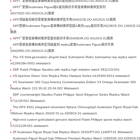
APF厂爱彼熊猫皇家橡树离岸型超A复刻高仿26400SO.OO.A002CA.01腕表
APF厂爱彼Audemars Piguet超A复刻高仿手表皇家橡树离岸型系列
26470SO.OO.A002CA.01腕表
APF顶级复刻高仿爱彼皇家橡树离岸型手表26402CB.OO.A010CA.01腕表
APF爱彼Audemars Piguet皇家橡树离岸型超A高仿copy复刻手表26238CE.OO.1300CE.0
腕表
APF厂爱彼皇家橡树离岸型复刻高仿手表26408OR.OO.A010CA.01腕表
APF爱彼皇家橡树离岸型顶级复刻 replica爱彼Audemars Piguet高仿手表
26420RO.OO.A002CA.01腕表
The VS third-generation all-gold black Submariner Rolex Submariner top replica watch
m126618ln-0002 wristwatch
DDF Patek Philippe Nautilus with replica high imitation watch 5811/1G-001
VS Aperture Green Vine Replica Rolex Datejust Series m126300-0014 wristwatch
VS Seamaster 300 Copa America Commemorative Edition V4 Omega Seamaster 300
Replica Watch 210.30.42.20.04.002 Wristwatch
DDF counterweight Nautilus Patek Philippe Sport Elegance Series Replica Watch
5711/1R-001 Wristwatch
The APS 4401 integrated movement flyback Chronograph Audemars Piguet Royal Oak
Offshore Replica Watch 26420 IO.oo.A009CA.01 wristwatch
High-end custom gold-plated genuine diamond Patek Philippe sports replica watch
5723/112R-001 wristwatch
ZF Audemars Piguet Royal Oak Replica Watch 16202PT.OO.1240PT.01 Wristwatch
Audemars Piguet Royal Oak Offshore Premium Replica Watch 15605SK.OO.A350CA.0