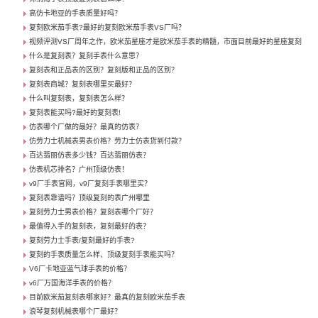
高仿卡地亚的手表质量好吗？
复刻欧米茄手表?最好的复刻欧米茄手表VS厂吗？
视频评测VS厂周年之作，欧米茄星座才是欧米茄手表的精髓，市面目前最好的星座复刻
什么是复刻表？复刻手表什么意思？
复刻表和正品表的区别？复刻版和正品的区别？
复刻表商城？复刻表哪里买最好？
什么叫复刻表，复刻表怎么样？
复刻表能买吗?最好的复刻表!
仿表哪个厂做的最好？最真的仿表？
仿劳力士机械表男表价格？劳力士仿表货到付款？
百达翡丽仿表多少钱？百达翡丽仿表？
仿表机芯排名？广州顶级仿表！
v9厂手表官网，v9厂复刻手表哪里买？
复刻表靠谱吗？顶级复刻的表广州哪里
复刻劳力士男表价格？复刻表哪个厂好？
最值得入手的复刻表，复刻最好的表？
复刻劳力士手表/复刻最好的手表?
复刻的手表质量怎么样、顶级复刻手表能买吗？
V6厂卡地亚蓝气球手表的价格？
v6厂万国海洋手表的价格？
目前欧米茄复刻表哪家好？最真的复刻欧米茄手表
浪琴复刻机械表哪个厂最好？