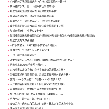
广州精仿手表微信是多少（广州a货男装精仿一比一）
高仿名牌手表一比一（蜗牛高仿手表商城）
哪里能买到顶级复刻手表（最好的复刻手表）
复刻手表哪家好、顶级复刻手表哪里有卖
复刻手表吧（复刻手表n厂）顶级复刻手表网站
理查德米勒精仿表怎么样（精仿理查德米勒多少钱）
复刻表哪家好、哪里买复刻表？
复刻理查德米勒最值得购买的/理查德米勒复刻表怎么样(理查德米勒最好复刻表)
哪里买复刻表不会被骗
ar厂手表官网，AR厂复刻手表官网价格图片
高仿劳力士多少钱？假劳力士多少钱
一比一精仿手表能买吗？
香港哪里买高仿手表？HONG KONG 哪里能买到高仿手表？
仿表哪家好,高仿手表网上哪家好?
台湾哪里买高仿手表？台湾手表高仿的质量怎么样?
爱彼皇家橡树精仿表价格，爱彼皇家橡树高仿表多少钱?
复刻cartier手表价格？卡地亚cartier手表多少钱？
vs厂表的官网到底是哪个？网上买VS厂表是真的吗
百达翡丽哪个厂做得好？百达翡丽复刻哪个厂好
N厂手表官网？N厂手表有官网吗？NOOB factory
劳力士ar厂是什么？劳力士ar厂好不好
高仿劳力士绿水鬼和黑水鬼好纠结？绿水鬼和黑水鬼哪个好？
沛纳海手表顶级复刻表怎么样？