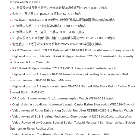
replica watch in China
VS新款绿金迪即将出货劳力士宇宙计型迪通拿系列m126508-0008腕表
包金加工百达翡丽AQUANAUT系列5167R-001腕表
DIW Rolex GMT-Master II V3版劳力士碳纤维格林尼治中国顶级复刻高仿手表
AF浪琴康卡斯广州1:1复刻高仿手表L3.830.4.02.6腕表
AF浪琴康卡斯一比一复刻广州手表L3.830.4.92.6腕表
VS欧米茄海马150米黄针撑杆跳广州复刻手表网站220.12.41.21.03.009腕表
包金后加工江诗丹顿纵横四海系列4520V/210R-B705中国复刻手表
PPM "Summer New" ROLEX Datejust AET REMOULD 41mm All-Ceramic Datejust watch
High-end custom gold-plated Patek Philippe Nautilus 5724R-001 wristwatch, top-quality
replica watch from Guangzhou
PPF Patek Philippe Nautilus 5712/1A-001 1:1 replica watch website watch
High-end custom 1:1 replica RM088 limited edition pink smiling face crystal modified
custom movement RM088 Richard Mille watch
High-end custom 1:1 replica watch new RM67-02 Richard Mille Black Knight Yellow Trac
Limited Edition RM67-02
DR Cartier Santos women's 1:1 premium replica Watch WSSA0082 watch
Original single true diamond women's watch Cartier Ballon Bleu series WE902040 watch
Video review of Roger Dubuis King Double Tourbillon RDDBEX0280 1:1 Replica Watch
Video review of BLS Breitling Mechanical Chronograph A323981A1C1A1 replica Watch
Video Review of sw Ceramic Special Edition Takashi Murakami Sunflower Limited Editio
Submariner Rolex Replica Watch
Video Review vs. Top Replica Watch: Orange Omega Seamaster 300m