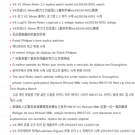
VS V2 36mm Rolex 1:1 replica watch model m126234-0051 watch
VS日誌V2 36mm勞力士日誌型1:1複刻手錶m126234-0051腕表
VS 로그 V2 36mm 롤렉스 로그형 1:1 복각 시계 m126234-0051 시계
VS LogV2 36mm Rolex Logbook 1:1 relógio replica m126234-0051 relógio
VS日志V2 36mm 劳力士日志型1:1复刻手表m126234-0051腕表
百达翡丽最好的复刻手表
Patek Philippe's best replica watches
백다피리의 최고 복제 시계
O melhor relógio de réplicas de Patek Philippe
广州售卖整个复刻市场最好劳力士手表网站
O melhor website do Rolex que vende todo o mercado de réplicas em Guangzhou
광저우에서 전체 복제 시계 시장 최고의 롤렉스 시계 판매 사이트
The best Rolex watch website selling the entire replica market in Guangzhou
private custom gold-plated diamond Richard Mille Lady Series RM 07-01 Red Lip One-to
One Replica Watch
고급 개인 맞춤형 가방 골든 드릴링 리차드 미르 레이디 시리즈 RM 07-01 리차드 밀레 레드 립 1대 
복각 시계
高端私人訂製包金真鑽理查米爾女士系列 RM 07-01 Richard Mille 紅唇一比一復刻錶表
Relógio de luxo Richard Mille, edição feminina RM 07-01, com diamante real e
acabamento em vermelho, réplica fiel do modelo original.
VS 애비 로열 오크 트리 탑 레플리카 시계 15510ST.OO.1320ST.06
VS 아우데마르 피게(Audemars Piguet) 로열 오크 1:1 리메이크 시계 15510ST.OO.1320ST.1