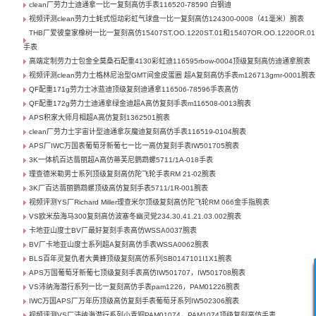
clean厂劳力士迪通拿一比一复刻高仿手表116520-78590 白钢迪
视频评测clean劳力士蚝式恒动彩虹气球盘一比一复刻高仿124300-0008（41毫米）腕表
THB厂爱彼皇家橡树一比一复刻高仿15407ST.OO.1220ST.01和15407OR.OO.1220OR.01
手表
高端定制劳力士包金全莫桑石配重4130彩虹迪116595rbow-0004顶级复刻高仿迪通拿腕表
视频评测clean劳力士格林尼治型GMT间金皮蛋圈 超A复刻高仿手表m126713grnr-0001腕表
QF配重171g劳力士冰蓝迪顶级复刻迪通拿116506-78596手表高仿
QF配重172g劳力士迪通拿绿金迪超A高仿复刻手表m116508-0013腕表
APS积家大师月相超A高仿复刻1362501腕表
clean厂劳力士宇宙计型迪通拿灰魔迪复刻高仿手表116519-0104腕表
APS厂IWC万国表葡萄牙新葡七一比一高仿复刻手表IW501705腕表
3K一体机百达翡丽超A高仿蒂芙尼鹦鹉螺5711/1A-018手表
理查德米勒男士系列顶级复刻高仿陀飞轮手表RM 21-02腕表
3K厂百达翡丽鹦鹉螺顶级高仿复刻手表5711/1R-001腕表
视频评测YS厂Richard Miller理查米尔顶级复刻高仿陀飞轮RM 066金手指腕表
VS欧米茄海马300复刻高仿波塞冬幽灵党234.30.41.21.03.002腕表
卡地亚山度士BV厂最好复刻手表高仿WSSA0037腕表
BV厂卡地亚山度士系列超A复刻高仿手表WSSA0062腕表
BLS百年灵复仇者大黄蜂顶级复刻高仿系列SB0147101I1X1腕表
APS万国葡萄牙新葡七顶级复刻手表高仿IW501707，IW501708腕表
VS沛纳海潜行系列一比一复刻高仿手表pam1226，PAM01226腕表
IWC万国APS厂万年历顶级高仿复刻手表葡萄牙系列IW502306腕表
视频评测VS厂沛纳海潜行系列小青铜PAM01074，PAM1074顶级复刻高仿手表