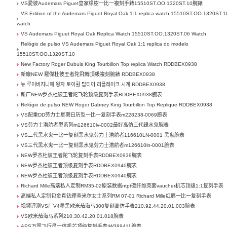
VS愛彼Audemars Piguet皇家橡樹一比一複刻手錶15510ST.OO.1320ST.10腕錶
VS Edition of the Audemars Piguet Royal Oak 1:1 replica watch 15510ST.OO.1320ST.1
watch
VS Audemars Piguet Royal Oak Replica Watch 15510ST.OO.1320ST.06 Watch
Relógio de pulso VS Audemars Piguet Royal Oak 1:1 replica do modelo
15510ST.OO.1320ST.10
New Factory Roger Dubuis King Tourbillon Top replica Watch RDDBEX0938
新廠NEW 羅傑杜彼王者陀飛輪頂級複刻腕錶 RDDBEX0938
뉴 루이버지니에 왕자 토이휠 탑티어 리플레이크 시계 RDDBEX0938
新厂NEW罗杰杜彼王者陀飞轮顶级复刻手表RDDBEX0938腕表
Relógio de pulso NEW Roger Dabney King Tourbillon Top Replique RDDBEX0938
VS配重DD劳力士星期日历型一比一复刻手表m228238-0069腕表
VS劳力士潜航者型系列m126610lv-0002最好高仿三代绿水鬼腕表
VS二代黑水鬼一比一复刻黑水鬼劳力士潜航者116610LN-0001 黑盘腕表
VS三代黑水鬼一比一复刻黑水鬼劳力士潜航者m126610ln-0001腕表
NEW罗杰杜彼王者陀飞轮复刻手表RDDBEX0939腕表
NEW罗杰杜彼王者顶级复刻手表RDDBEX0940腕表
NEW罗杰杜彼王者顶级复刻手表RDDBEX0940腕表
Richard Mille高端私人定制RM35-02原装数据ntpt碳纤维壳套vaucher机芯顶级1:1复刻手表
高端私人定制包金真钻理查米尔女士系列RM 07-01 Richard Mille红唇一比一复刻手表
视频评测VS厂V4墨黑欧米茄海马300复刻高仿手表210.92.44.20.01.003腕表
VS欧米茄海马系列210.30.42.20.01.018腕表
APS万国飞行员一体机芯顶级复刻手表IW389411腕表