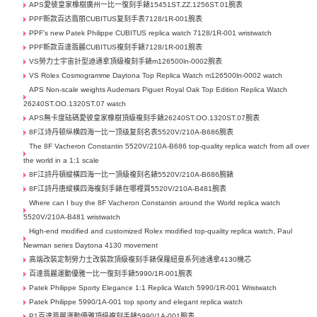
APS愛彼皇家橡樹廣州一比一復刻手錶15451ST.ZZ.1256ST.01腕表
PPF新款百达翡丽CUBITUS复刻手表7128/1R-001腕表
PPF's new Patek Philippe CUBITUS replica watch 7128/1R-001 wristwatch
PPF新款百達翡麗CUBITUS複刻手錶7128/1R-001腕表
VS勞力士宇宙計型迪通拿頂級複刻手錶m126500ln-0002腕表
VS Rolex Cosmogramme Daytona Top Replica Watch m126500ln-0002 watch
APS Non-scale weights Audemars Piguet Royal Oak Top Edition Replica Watch
26240ST.OO.1320ST.07 watch
APS無卡度砝碼愛彼皇家橡樹頂級複刻手錶26240ST.OO.1320ST.07腕表
8F江诗丹顿纵横四海一比一顶级复刻名表5520V/210A-B686腕表
The 8F Vacheron Constantin 5520V/210A-B686 top-quality replica watch from all over
the world in a 1:1 scale
8F江詩丹頓縱橫四海一比一頂級複刻名錶5520V/210A-B686腕錶
8F江詩丹唐縱橫四海複刻手錶在哪裡買5520V/210A-B481腕表
Where can I buy the 8F Vacheron Constantin around the World replica watch
5520V/210A-B481 wristwatch
High-end modified and customized Rolex modified top-quality replica watch, Paul
Newman series Daytona 4130 movement
高端改裝定制勞力士​改裝款頂級複刻手錶保羅紐曼系列迪通拿4130機芯
百達翡麗運動優雅一比一復刻手錶5990/1R-001腕表
Patek Philippe Sporty Elegance 1:1 Replica Watch 5990/1R-001 Wristwatch
Patek Philippe 5990/1A-001 top sporty and elegant replica watch
P1百達翡麗運動優雅頂級複刻手錶5990/1A-001腕表