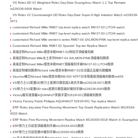
VS Rolex DD V2 Weighted Rolex Day-Date Guangzhou Watch 1:1 Top Remake
m228236-0008 Watch
VS Rolex V2 Counterweight DD Rolex Day-Date Super A High imitation Watch m228238
0071
customized Richard Miller RM07 top-level replica watch RM 07-03 LITCHI watch
customized Richard Miller RM07 top-level replica watch RM 07-03 LITCHI watch
customized Richard Mille women's series RM07-04 SALMON-PINK top-level replica watc
Customized Richard Mille RM67-02 Spanish Top-tier Replica Watch
高端定制Richard Miller理查米勒RM67-02西班牙頂級複刻錶
高端定制Richard Mille女士系列RM07-04 SALMON-PINK頂級複刻腕表
高端定制Richard Miller理查米勒RM07頂級複刻手錶RM 07-03 LITCHI腕表
高端定制複刻腕表Richard mille理查米勒RM67-02白法國正品螢光碳纖維
Vaucher機芯Richard Mille理查米勒RM 055 NTPT日本限量版頂級複刻腕表rm055
VS勞力士V2配重DD勞力士星期日曆型超A高仿手錶m228238-0071腕表
VS勞力士V2配重DD rolex星期日曆型最好複刻手錶m228239-0005腕表
Victory廠百達翡麗AQUANAUT笑臉手雷5261R-001頂級複刻腕表
Victory Factory Patek Philippe AQUANAUT 5261R-001 Top replica Watch
ERF Rolex day-date Free-Running Movement Top Grade Replication Watch M126334-
0033 Watch
ERF Rolex Free-Running Movement Replica Watch M126300-0018 Watch in Guangzho
ERF勞力士日誌型頂級複刻手錶m126334-0033腕表
ERF勞力士日誌型廣州複刻手錶m126300-0018腕表