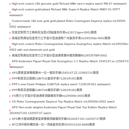
High-end custom 18k genuine gold Richard Mille men's replica watch RM 47 wristwatch
High-end custom gold-plated Richard Mille Super A Replica Watch RM07-01 NTPT
wristwatch
Custom-made 18k rose gold gold-plated Rolex Cosmogram Daytona replica m126505-
0002 wristwatch
包金定制劳力士格林尼治型II顶级复刻手表m126713grnr-0001腕表
高端定制真钻包金劳力士宇宙计型迪通拿广州复刻手表m126535tbr-0002腕表
High-end custom Rolex Cosmogramme Daytona Guangzhou replica Watch m126535tbr-
0002 with real diamonds and gold
高端定制真钻包金劳力士宇宙計型迪通拿廣州復刻腕錶M126535TBR-0002
APS Audemars Piguet Royal Oak Guangzhou 1:1 Replica Watch 15451ST.zz.1256ST.0
Wristwatch
APS愛彼皇家橡樹廣州一比一復刻手錶15451ST.ZZ.1256ST.01腕表
PPF新款百达翡丽CUBITUS复刻手表7128/1R-001腕表
PPF's new Patek Philippe CUBITUS replica watch 7128/1R-001 wristwatch
PPF新款百達翡麗CUBITUS複刻手錶7128/1R-001腕表
VS勞力士宇宙計型迪通拿頂級複刻手錶m126500ln-0002腕表
VS Rolex Cosmogramme Daytona Top Replica Watch m126500ln-0002 watch
APS Non-scale weights Audemars Piguet Royal Oak Top Edition Replica Watch
26240ST.OO.1320ST.07 watch
APS無卡度砝碼愛彼皇家橡樹頂級複刻手錶26240ST.OO.1320ST.07腕表
8F江诗丹顿纵横四海一比一顶级复刻名表5520V/210A-B686腕表