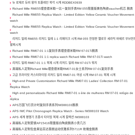
뉴 로제르 듀비 왕자 토플레인 복각 시계 RDDBEX0939
Richard Mille RM055理查德米勒一比一复刻手表RM 055限量版黄色陶瓷vaucher机芯 腕表
Richard Mille RM055 Replica Watch - Limited Edition Yellow Ceramic Voucher Movement
watch
Richard Mille RM055 Replica Watch - Limited Edition Yellow Ceramic Voucher Movement
watch
리처드 밀레 RM055 리처드 밀레 1:1 리메이크 시계 RM 055 한정판 옐로우 세라믹 바쉐르 무브먼
팔찌시계
Richard Mille RM67-01 1:1复刻手表理查德米勒RM 67-01Ti腕表
Richard Mille RM67-01 1:1 replica watch Richard Mille RM 67-01Ti watch
리처드 밀레 RM67-01 1:1 복제 시계 리처드 밀레 RM 67-01Ti 워치
高端私人定制Richard Mille理查德米勒RM07-01女士系列RM 07-01复刻手表
고급 프라이빗 커스터마이징 리처드 밀리 RM07-01 여성 시계 RM 07-01 복제 시계
High-end Private Customization Richard Mille RM07-01 Ladies' Collection RM 07-01
Replica Watch
High end personalizado Richard Mille RM07-01 s érie de mulheres RM 07-01 relógio de
réplica
APS万国飞行员计时复刻手表系列IW388103腕表
APS IWC Pilot Chronograph Replica Watch - Series IW388103 Watch
APS 세계 평행기 조종사 타이밍 복제 시계 컬렉션 IW388103
高端私人定制爱彼AP15416限量版白陶瓷腕表小贵几万
高端私人定制包金真钻百达翡丽运动优雅系列5711R 玫瑰金腕表