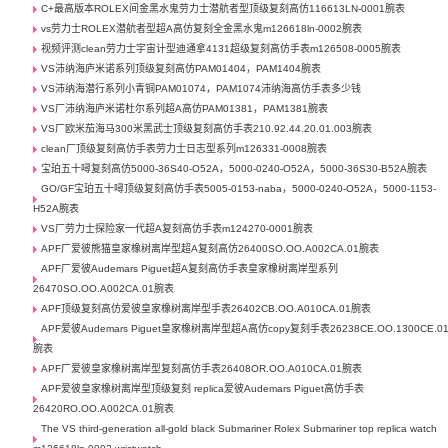
C+最高版本ROLEX间金黑水鬼劳力士潜航者型顶级复刻高仿116613LN-0001腕表
vs劳力士ROLEX潜航者型超A高仿复刻全金黑水鬼m126618ln-0002腕表
视频评测clean劳力士宇宙计型迪通拿4131超级复刻高仿手表m126508-0005腕表
VS沛纳海庐米诺系列顶级复刻高仿PAM01404，PAM1404腕表
VS沛纳海潜行系列小青铜PAM01074，PAM1074沛纳海高仿手表多少钱
VS厂沛纳海庐米诺杜尔系列超A高仿PAM01381，PAM1381腕表
VS厂欧米茄海马300米黑武士顶级复刻高仿手表210.92.44.20.01.003腕表
clean厂顶级复刻高仿手表劳力士日志型系列m126331-0008腕表
宝珀五十噚复刻高仿5000-36S40-O52A，5000-0240-O52A，5000-36S30-B52A腕表
GO/GF宝珀五十噚顶级复刻高仿手表5005-0153-naba，5000-0240-O52A，5000-1153-
H52A腕表
VS厂劳力士探险家一代超A复刻高仿手表m124270-0001腕表
APF厂爱彼熊猫皇家橡树离岸型超A复刻高仿26400SO.OO.A002CA.01腕表
APF厂爱彼Audemars Piguet超A复刻高仿手表皇家橡树离岸型系列
26470SO.OO.A002CA.01腕表
APF顶级复刻高仿爱彼皇家橡树离岸型手表26402CB.OO.A010CA.01腕表
APF爱彼Audemars Piguet皇家橡树离岸型超A高仿copy复刻手表26238CE.OO.1300CE.0
腕表
APF厂爱彼皇家橡树离岸型复刻高仿手表26408OR.OO.A010CA.01腕表
APF爱彼皇家橡树离岸型顶级复刻 replica爱彼Audemars Piguet高仿手表
26420RO.OO.A002CA.01腕表
The VS third-generation all-gold black Submariner Rolex Submariner top replica watch