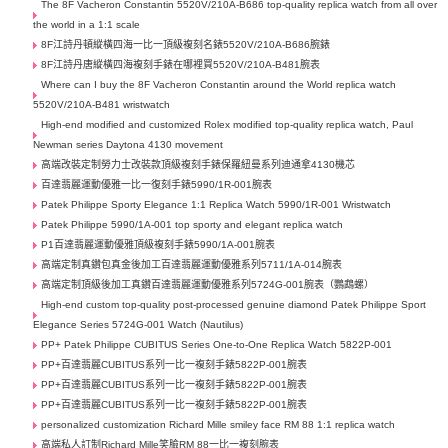
The 8F Vacheron Constantin 5520V/210A-B686 top-quality replica watch from all over
the world in a 1:1 scale
8F江詩丹頓縱橫四海一比一頂級複刻名錶5520V/210A-B686腕錶
8F江詩丹唐縱橫四海複刻手錶在哪裡買5520V/210A-B481腕表
Where can I buy the 8F Vacheron Constantin around the World replica watch
5520V/210A-B481 wristwatch
High-end modified and customized Rolex modified top-quality replica watch, Paul
Newman series Daytona 4130 movement
高端改裝定制勞力士​改裝款頂級複刻手錶保羅紐曼系列迪通拿4130機芯
百達翡麗運動優雅一比一復刻手錶5990/1R-001腕表
Patek Philippe Sporty Elegance 1:1 Replica Watch 5990/1R-001 Wristwatch
Patek Philippe 5990/1A-001 top sporty and elegant replica watch
P1百達翡麗運動優雅頂級複刻手錶5990/1A-001腕表
高端定制真鑽包真金後加工百達翡麗運動優雅系列5711/1A-014腕表
高端定制頂級後加工真鑽百達翡麗運動優雅系列5724G-001腕表（鸚鵡螺）
High-end custom top-quality post-processed genuine diamond Patek Philippe Sport
Elegance Series 5724G-001 Watch (Nautilus)
PP+ Patek Philippe CUBITUS Series One-to-One Replica Watch 5822P-001
PP+百達翡麗CUBITUS系列一比一複刻手錶5822P-001腕表
PP+百達翡麗CUBITUS系列一比一複刻手錶5822P-001腕表
PP+百達翡麗CUBITUS系列一比一複刻手錶5822P-001腕表
personalized customization Richard Mille smiley face RM 88 1:1 replica watch
高端私人訂制Richard Mille笑臉RM 88一比一複刻腕表