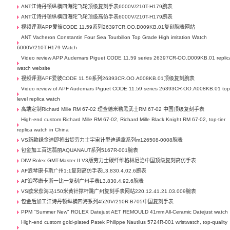
ANT江诗丹顿纵横四海陀飞轮顶级复刻手表6000V/210T-H179腕表
ANT江诗丹顿纵横四海陀飞轮顶级高仿手表6000V/210T-H179腕表
视频评测APP爱彼CODE 11.59系列26397CR.OO.D009KB.01复刻腕表网站
ANT Vacheron Constantin Four Sea Tourbillon Top Grade High imitation Watch
6000V/210T-H179 Watch
Video review APP Audemars Piguet CODE 11.59 series 26397CR-OO.D009KB.01 replic
watch website
视频评测APF爱彼CODE 11.59系列26393CR.OO.A008KB.01顶级复刻腕表
Video review of APF Audemars Piguet CODE 11.59 series 26393CR-OO.A008KB.01 top
level replica watch
高端定制Richard Mille RM 67-02 理查德米勒黑武士RM 67-02 中国顶级复刻手表
High-end custom Richard Mille RM 67-02, Richard Mille Black Knight RM 67-02, top-tier
replica watch in China
VS新款绿金迪即将出货劳力士宇宙计型迪通拿系列m126508-0008腕表
包金加工百达翡丽AQUANAUT系列5167R-001腕表
DIW Rolex GMT-Master II V3版劳力士碳纤维格林尼治中国顶级复刻高仿手表
AF浪琴康卡斯广州1:1复刻高仿手表L3.830.4.02.6腕表
AF浪琴康卡斯一比一复刻广州手表L3.830.4.92.6腕表
VS欧米茄海马150米黄针撑杆跳广州复刻手表网站220.12.41.21.03.009腕表
包金后加工江诗丹顿纵横四海系列4520V/210R-B705中国复刻手表
PPM "Summer New" ROLEX Datejust AET REMOULD 41mm All-Ceramic Datejust watch
High-end custom gold-plated Patek Philippe Nautilus 5724R-001 wristwatch, top-quality