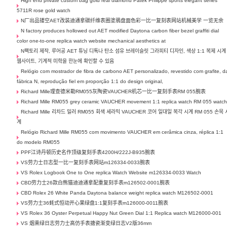
High end private custom bag gold real diamond Patek Philippe sports elegant series
5711R rose gold watch
N厂出品镂空AET改装迪通拿碳纤维表圈塗鴉盘面色彩一比一复刻表网站机械美学 一览无余
N factory produces hollowed out AET modified Daytona carbon fiber bezel graffiti dial
color one-to-one replica watch website mechanical aesthetics at
N팩토리 제작, 루어공 AET 튜닝 디톡나 탄소 섬유 브레이슬릿 그라피티 디자인, 색상 1:1 복제 시계
웹사이트, 기계적 미학을 한눈에 확인할 수 있음
Relógio com mostrador de fibra de carbono AET personalizado, revestido com grafite, d
fábrica N, reprodução fiel em proporção 1:1 do design original,
Richard Mille理查德米勒RM055灰陶瓷VAUCHER机芯一比一复刻手表RM 055腕表
Richard Mille RM055 grey ceramic VAUCHER movement 1:1 replica watch RM 055 watc
Richard Mille 리차드 밀러 RM055 회색 세라믹 VAUCHER 코어 일대일 복각 시계 RM 055 손목 
계
Relógio Richard Mille RM055 com movimento VAUCHER em cerâmica cinza, réplica 1:1
do modelo RM055
PPF江诗丹顿历史名作顶级复刻手表4200H/222J-B935腕表
VS劳力士日志型一比一复刻手表网站m126334-0033腕表
VS Rolex Logbook One to One replica Watch Website m126334-0033 Watch
CBD劳力士26款白熊猫迪迪通拿配重复刻手表m126502-0001腕表
CBD Rolex 26 White Panda Daytona balance weight replica watch M126502-0001
VS劳力士36蚝式恒动开心果绿盘1:1复刻手表m126000-0011腕表
VS Rolex 36 Oyster Perpetual Happy Nut Green Dial 1:1 Replica watch M126000-001
VS 烟熏绿日志劳力士高仿手表搪瓷渐变绿日志V2版36mm