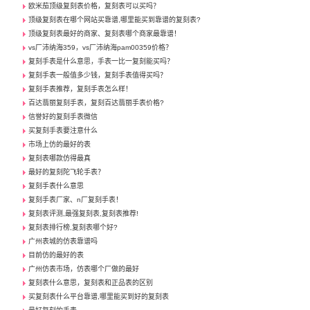
欧米茄顶级复刻表价格，复刻表可以买吗？
顶级复刻表在哪个网站买靠谱,哪里能买到靠谱的复刻表?
顶级复刻表最好的商家、复刻表哪个商家最靠谱！
vs厂沛纳海359，vs厂沛纳海pam00359价格？
复刻手表是什么意思，手表一比一复刻能买吗？
复刻手表一般值多少钱，复刻手表值得买吗？
复刻手表推荐，复刻手表怎么样！
百达翡丽复刻手表，复刻百达翡丽手表价格?
信誉好的复刻手表微信
买复刻手表要注意什么
市场上仿的最好的表
复刻表哪款仿得最真
最好的复刻陀飞轮手表？
复刻手表什么意思
复刻手表厂家、n厂复刻手表！
复刻表评测,最强复刻表,复刻表推荐!
复刻表排行榜,复刻表哪个好?
广州表城的仿表靠谱吗
目前仿的最好的表
广州仿表市场，仿表哪个厂做的最好
复刻表什么意思，复刻表和正品表的区别
买复刻表什么平台靠谱,哪里能买到好的复刻表