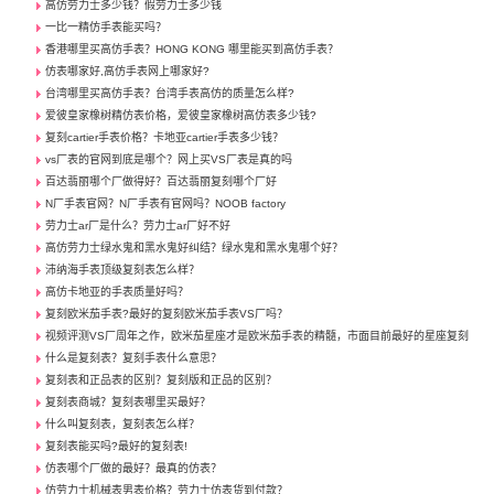
高仿劳力士多少钱？假劳力士多少钱
一比一精仿手表能买吗？
香港哪里买高仿手表？HONG KONG 哪里能买到高仿手表？
仿表哪家好,高仿手表网上哪家好?
台湾哪里买高仿手表？台湾手表高仿的质量怎么样?
爱彼皇家橡树精仿表价格，爱彼皇家橡树高仿表多少钱?
复刻cartier手表价格？卡地亚cartier手表多少钱？
vs厂表的官网到底是哪个？网上买VS厂表是真的吗
百达翡丽哪个厂做得好？百达翡丽复刻哪个厂好
N厂手表官网？N厂手表有官网吗？NOOB factory
劳力士ar厂是什么？劳力士ar厂好不好
高仿劳力士绿水鬼和黑水鬼好纠结？绿水鬼和黑水鬼哪个好？
沛纳海手表顶级复刻表怎么样？
高仿卡地亚的手表质量好吗？
复刻欧米茄手表?最好的复刻欧米茄手表VS厂吗？
视频评测VS厂周年之作，欧米茄星座才是欧米茄手表的精髓，市面目前最好的星座复刻
什么是复刻表？复刻手表什么意思？
复刻表和正品表的区别？复刻版和正品的区别？
复刻表商城？复刻表哪里买最好？
什么叫复刻表，复刻表怎么样？
复刻表能买吗?最好的复刻表!
仿表哪个厂做的最好？最真的仿表？
仿劳力士机械表男表价格？劳力士仿表货到付款？