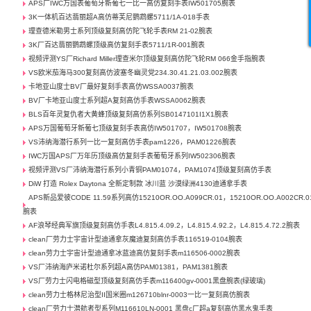
APS厂IWC万国表葡萄牙新葡七一比一高仿复刻手表IW501705腕表
3K一体机百达翡丽超A高仿蒂芙尼鹦鹉螺5711/1A-018手表
理查德米勒男士系列顶级复刻高仿陀飞轮手表RM 21-02腕表
3K厂百达翡丽鹦鹉螺顶级高仿复刻手表5711/1R-001腕表
视频评测YS厂Richard Miller理查米尔顶级复刻高仿陀飞轮RM 066金手指腕表
VS欧米茄海马300复刻高仿波塞冬幽灵党234.30.41.21.03.002腕表
卡地亚山度士BV厂最好复刻手表高仿WSSA0037腕表
BV厂卡地亚山度士系列超A复刻高仿手表WSSA0062腕表
BLS百年灵复仇者大黄蜂顶级复刻高仿系列SB0147101I1X1腕表
APS万国葡萄牙新葡七顶级复刻手表高仿IW501707，IW501708腕表
VS沛纳海潜行系列一比一复刻高仿手表pam1226，PAM01226腕表
IWC万国APS厂万年历顶级高仿复刻手表葡萄牙系列IW502306腕表
视频评测VS厂沛纳海潜行系列小青铜PAM01074，PAM1074顶级复刻高仿手表
DiW 打造 Rolex Daytona 全新定制款 冰川蓝 沙漠绿洲4130迪通拿手表
APS新品爱彼CODE 11.59系列高仿15210OR.OO.A099CR.01，15210OR.OO.A002CR.0
腕表
AF浪琴经典军旗顶级复刻高仿手表L4.815.4.09.2，L4.815.4.92.2，L4.815.4.72.2腕表
clean厂劳力士宇宙计型迪通拿灰魔迪复刻高仿手表116519-0104腕表
clean劳力士宇宙计型迪通拿冰蓝迪高仿复刻手表m116506-0002腕表
VS厂沛纳海庐米诺杜尔系列超A高仿PAM01381，PAM1381腕表
VS厂劳力士闪电格磁型顶级复刻高仿手表m116400gv-0001黑盘腕表(绿玻璃)
clean劳力士格林尼治型II国米圈m126710blnr-0003一比一复刻高仿腕表
clean厂劳力士潜航者型系列M116610LN-0001 黑盘c厂超a复刻高仿黑水鬼手表