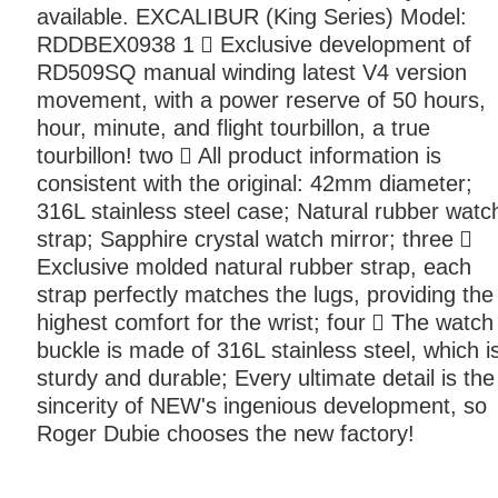
available. EXCALIBUR (King Series) Model:
RDDBEX0938 1 ⃣ Exclusive development of
RD509SQ manual winding latest V4 version
movement, with a power reserve of 50 hours,
hour, minute, and flight tourbillon, a true
tourbillon! two ⃣ All product information is
consistent with the original: 42mm diameter;
316L stainless steel case; Natural rubber watc
strap; Sapphire crystal watch mirror; three ⃣
Exclusive molded natural rubber strap, each
strap perfectly matches the lugs, providing the
highest comfort for the wrist; four ⃣ The watch
buckle is made of 316L stainless steel, which i
sturdy and durable; Every ultimate detail is the
sincerity of NEW's ingenious development, so
Roger Dubie chooses the new factory!