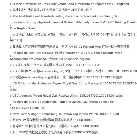
O melhor website do Rolex que vende todo o mercado de réplicas em Guangzhou
광저우에서 전체 복제 시계 시장 최고의 롤렉스 시계 판매 사이트
The best Rolex watch website selling the entire replica market in Guangzhou
private custom gold-plated diamond Richard Mille Lady Series RM 07-01 Red Lip One-to
One Replica Watch
고급 개인 맞춤형 가방 골든 드릴링 리차드 미르 레이디 시리즈 RM 07-01 리차드 밀레 레드 립 1대 
복각 시계
高端私人訂製包金真鑽理查米爾女士系列 RM 07-01 Richard Mille 紅唇一比一復刻錶表
Relógio de luxo Richard Mille, edição feminina RM 07-01, com diamante real e
acabamento em vermelho, réplica fiel do modelo original.
VS 애비 로열 오크 트리 탑 레플리카 시계 15510ST.OO.1320ST.06
VS 아우데마르 피게(Audemars Piguet) 로열 오크 1:1 리메이크 시계 15510ST.OO.1320ST.1
VS愛彼Audemars Piguet皇家橡樹一比一複刻手錶15510ST.OO.1320ST.10腕錶
VS Edition of the Audemars Piguet Royal Oak 1:1 replica watch 15510ST.OO.1320ST.1
watch
VS Audemars Piguet Royal Oak Replica Watch 15510ST.OO.1320ST.06 Watch
Relógio de pulso VS Audemars Piguet Royal Oak 1:1 replica do modelo
15510ST.OO.1320ST.10
New Factory Roger Dubuis King Tourbillon Top replica Watch RDDBEX0938
新廠NEW 羅傑杜彼王者陀飛輪頂級複刻腕錶 RDDBEX0938
뉴 루이버지니에 왕자 토이휠 탑티어 리플레이크 시계 RDDBEX0938
新厂NEW罗杰杜彼王者陀飞轮顶级复刻手表RDDBEX0938腕表