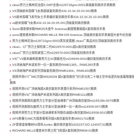
clean劳力士格林尼治型II GMT全金m126718grnr-0001高端复刻高仿手表腕表
VS顶级欧米茄碟飞女表超级复刻高仿434.10.34.20.03.002腕表
VS欧米茄碟飞系列女士手表最好复刻高仿手表434.10.34.20.10.001腕表
vs欧米茄碟飞女表434.10.34.20.05.001顶级复刻高仿腕表
Sonic理查德米勒RM035大金牛 Americas美国限量版超A复刻高仿手表
sonic理查德米勒RICHARD MILLE RM 035 Americas 顶级高仿复刻手表美国大金牛纪念版
劳力士格林尼治m126710grnr-0003黑灰皮蛋圈 clean厂真品对比顶级复刻高仿手表
clean，C厂劳力士探险家二代M226570-0001超A高仿复刻腕表
clean厂劳力士探险家型二代m226570-0002顶级复刻高仿手表
VS厂V3版本最新配重劳力士42游艇名仕m226659-0002最好复刻高仿手表
VS沛纳海庐米诺系列一比一复刻高仿PAM01365，PAM1365手表
VS沛纳海庐米诺系列顶级复刻高仿PAM01404，PAM1404腕表
视频评测V7厂IWC万国IW328209 超A复刻高仿飞行员马克二十瑞士空中巡逻兵钛金属限量
腕表
视频评测VS厂沛纳海超A高仿复刻手表潜行系列PAM01507腕表
视频评测VS厂沛纳海庐米诺系列超A高仿复刻PAM01114腕表
视频评测真陨石面劳力士宇宙计型迪通拿广州顶级高仿复刻m116518ln-0076腕表
视频评测真陨石面劳力士宇宙计型迪通拿一比一高仿m116509-0073腕表
视频评测劳力士宇宙计型迪通拿系列陨石迪超A高仿复刻M116508-0015腕表
APS新葡七IWC万国表葡萄牙超A高仿复刻手表IW501702腕表
ZF爱彼皇家橡树50周年Jumbo 最好高仿复刻16202ST.OO.1240ST.02腕表
RICHARD MILLE理查米尔男士陀飞轮超A复刻高仿RM38-02腕表