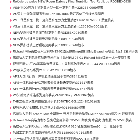
Relógio de pulso NEW Roger Dabney King Tourbillon Top Replique RDDBEX0938
VS配重DD劳力士星期日历型一比一复刻手表m228238-0069腕表
VS劳力士潜航者型系列m126610lv-0002最好高仿三代绿水鬼腕表
VS二代黑水鬼一比一复刻黑水鬼劳力士潜航者116610LN-0001 黑盘腕表
VS三代黑水鬼一比一复刻黑水鬼劳力士潜航者m126610ln-0001腕表
NEW罗杰杜彼王者陀飞轮复刻手表RDDBEX0939腕表
NEW罗杰杜彼王者顶级复刻手表RDDBEX0940腕表
NEW罗杰杜彼王者顶级复刻手表RDDBEX0940腕表
Richard Mille高端私人定制RM35-02原装数据ntpt碳纤维壳套vaucher机芯顶级1:1复刻手表
高端私人定制包金真钻理查米尔女士系列RM 07-01 Richard Mille红唇一比一复刻手表
视频评测VS厂V4墨黑欧米茄海马300复刻高仿手表210.92.44.20.01.003腕表
VS欧米茄海马系列210.30.42.20.01.018腕表
APS万国飞行员一体机芯顶级复刻手表IW389411腕表
APS一体机葡计IWC万国表葡萄牙顶级复刻IW371617腕表
APS一体机葡计IWC万国表葡萄牙顶级复刻IW371617腕表
VS沛纳海庐米诺系列复刻手表PAM01367，PAM1367腕表
THB爱彼皇家橡树顶级复刻手表15407BC.GG.1224BC.01腕表
视频评测APS积家月相超薄大师系列Q1368480腕表
高端私人定制Richard Mille全网唯一 开发定制橙色陶瓷RM055 vaucher机芯1:1复刻手表
Richard Mille高端定制水晶壳理查德米勒RM52-05陶瓷壳 水晶壳 定制版RM 52-05腕表
高端私人定制Richard Mille理查德米勒RM 010 钛金属腕表rm10一比一复刻手表
后加工定制包金江诗丹顿传承系列81180/000R-9162腕表
3K一体机百达翡丽古典表将军盖顶级复刻手表5227R-001腕表