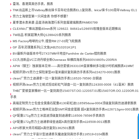
臺灣、香港買高仿手表，腕表
TNK出品新上市Valbray推出徕卡百年纪念腕表EL1复刻表、leica/徕卡100周年Valbray EL1
劳力士海使型第一只间金表 你想不想要？
夏季潜水表来袭 品鉴沛纳海潜行系列金属玻璃腕表PAM00799
CLEAN/c厂推出游艇40mm系列 126622. 94641s/126655玫瑰金版本近期推出
TW出品 积家超薄大师Q1288420系列腕表
MS Factory咆哮的公牛,理查RM 27-03陀飞轮腕表
GF 百年灵璞雅系列(三文鱼)AB2510201K1P1
BV最新升级版本中号27X37MM卡地亚Panthère de Cartier猎豹腕表
CC久违新品VC江诗丹顿全新Overseas 纵横四海系列4600V/4605v-200R/A
APW（钢王）独家版本见世——高仿爱彼26331OR皇家橡树多功能计时机械腕表41MM！
视频评测VS劳力士探险家型40毫米最好复刻高仿手表系列m224270-0001腕表
clean厂劳力士迪通拿一比一复刻高仿手表116520-78590 白钢迪
视频评测clean劳力士蚝式恒动彩虹气球盘一比一复刻高仿124300-0008（41毫米）腕表
THB厂爱彼皇家橡树一比一复刻高仿15407ST.OO.1220ST.01和15407OR.OO.1220OR.01
手表
高端定制劳力士包金全莫桑石配重4130彩虹迪116595rbow-0004顶级复刻高仿迪通拿腕表
视频评测clean劳力士格林尼治型GMT间金皮蛋圈 超A复刻高仿手表m126713grnr-0001腕表
QF配重171g劳力士冰蓝迪顶级复刻迪通拿116506-78596手表高仿
QF配重172g劳力士迪通拿绿金迪超A高仿复刻手表m116508-0013腕表
APS积家大师月相超A高仿复刻1362501腕表
clean厂劳力士宇宙计型迪通拿灰魔迪复刻高仿手表116519-0104腕表