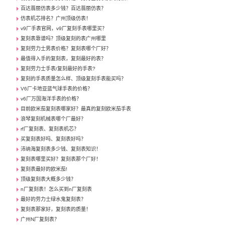
百达翡丽仿表多少钱？百达翡丽仿表？
仿表机芯排名？广州顶级仿表！
v9厂手表官网，v9厂复刻手表哪里买？
复刻表靠谱吗？顶级复刻的表广州哪里
复刻劳力士男表价格？复刻表哪个厂好？
最值得入手的复刻表，复刻最好的表？
复刻劳力士手表/复刻最好的手表?
复刻的手表质量怎么样、顶级复刻手表能买吗？
V6厂卡地亚蓝气球手表的价格？
v6厂万国海洋手表的价格？
目前欧米茄复刻表哪家好？最真的复刻欧米茄手表
浪琴复刻机械表哪个厂最好？
rf厂复刻表、复刻表机芯？
买复刻表好吗、复刻表好吗？
沛纳海复刻表多少钱、复刻表知识！
复刻表哪里买好？复刻表那个厂好！
复刻表最好的欧米茄!
顶级复刻表大概多少钱？
n厂复刻表！怎么买到n厂复刻表
最好的劳力士绿水鬼复刻表？
复刻表那家好，复刻表的质量！
广州N厂复刻表？