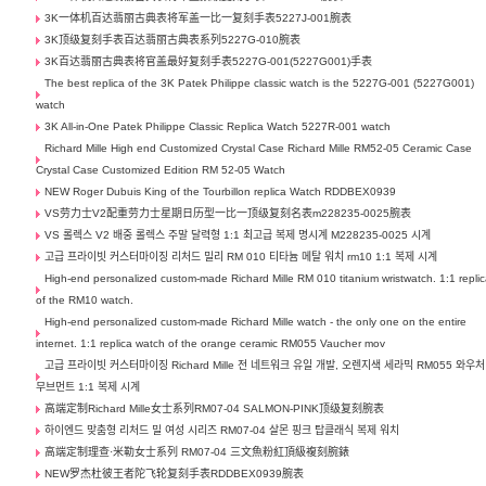
3K一体机百达翡丽古典表将军盖一比一复刻手表5227J-001腕表
3K顶级复刻手表百达翡丽古典表系列5227G-010腕表
3K百达翡丽古典表将官盖最好复刻手表5227G-001(5227G001)手表
The best replica of the 3K Patek Philippe classic watch is the 5227G-001 (5227G001)
watch
3K All-in-One Patek Philippe Classic Replica Watch 5227R-001 watch
Richard Mille High end Customized Crystal Case Richard Mille RM52-05 Ceramic Case
Crystal Case Customized Edition RM 52-05 Watch
NEW Roger Dubuis King of the Tourbillon replica Watch RDDBEX0939
VS劳力士V2配重劳力士星期日历型一比一顶级复刻名表m228235-0025腕表
VS 롤렉스 V2 배중 롤렉스 주말 달력형 1:1 최고급 복제 명시계 M228235-0025 시계
고급 프라이빗 커스터마이징 리처드 밀리 RM 010 티타늄 메탈 워치 rm10 1:1 복제 시계
High-end personalized custom-made Richard Mille RM 010 titanium wristwatch. 1:1 repli
of the RM10 watch.
High-end personalized custom-made Richard Mille watch - the only one on the entire
internet. 1:1 replica watch of the orange ceramic RM055 Vaucher mov
고급 프라이빗 커스터마이징 Richard Mille 전 네트워크 유일 개발, 오렌지색 세라믹 RM055 와우처
무브먼트 1:1 복제 시계
高端定制Richard Mille女士系列RM07-04 SALMON-PINK顶级复刻腕表
하이엔드 맞춤형 리처드 밀 여성 시리즈 RM07-04 살몬 핑크 탑클래식 복제 워치
高端定制理查·米勒女士系列 RM07-04 三文魚粉紅頂級複刻腕錶
NEW罗杰杜彼王者陀飞轮复刻手表RDDBEX0939腕表