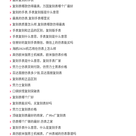
最好复刻的手表
复刻表哪款仿得最真，万国复刻表哪个厂最好
复刻的手表,手表复刻版是什么意思
最真的仿表,复刻手表哪里买
复刻表质量怎么样,复刻表哪款仿得最真
手表复刻和正品的区别，复刻版手表
手表复刻什么意思，手表复刻是什么意思
信誉好的复刻手表微信，微信上的仿表能买吗
海鸥2824机芯用在仿表上怎么样
高仿欧米伽男士机械表，欧米伽仿表价格
复刻手表是什么意思，复刻手表厂家
劳力士仿表货到付款，仿劳力士男表价格
百达翡丽仿表多少钱,百达翡丽复刻表
复刻表和正品区别
劳力士复刻表
口袋妖怪复刻突破表
复刻表哪个厂好
复刻表能买吗，买复刻表好吗
劳力士复刻表价格
顶级复刻表最好的商家，广州n厂复刻表
仿表哪个厂做的最好,仿表之家
复刻手表什么意思，什么是复刻手表
高仿欧米伽男士机械表，广州表城的仿表靠谱吗