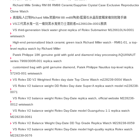
Richard Mille Smiley RM 88 RM88 Ceramic/Sapphire Crystal Case Exclusive Reproductio
Clone Watch
高端私人訂制Richard Mille笑臉RM 88 rm88陶瓷/藍寶石水晶殼套獨家複刻尅隆手錶
VS三代黑水鬼一比一複刻黑水鬼勞力士潜航者m126610ln-0001腕表
VS third-generation black water ghost replica of Rolex Submariner M126610LN-0001
wristwatch
High-end personalized black ceramic green track Richard Miller watch - RM61-01, a top-
level replica watch by Richard Miller
Patek Philippe 18K genuine gold with gold and diamond inlay processing AQUANAUT
series 7968/300R-001 replica watch
customized bag with gold genuine diamond, Patek Philippe Nautilus top-level replica
5724G-001 wristwatch
VS Rolex DD V2 Weighted Rolex day date Top Clone Watch m228239-0004 Watch
VS Rolex V2 balance weight DD Rolex Day date Super A replica watch model m228238-
0071
VS Rolex V2 balance weight Rolex Day-Date replica watch, official website M228236-
0012 wristwatch
VS Rolex V2 balance weight Rolex Day-Date model Guangzhou 1:1 replica watch
M228238-0061
VS Rolex V2 Balance Weight Day-Date DD Top Grade Replica Watch M228238-0059
VS Rolex V2 balance weight Rolex Day-Date model high-quality replica Rolex watch
M228239-0076