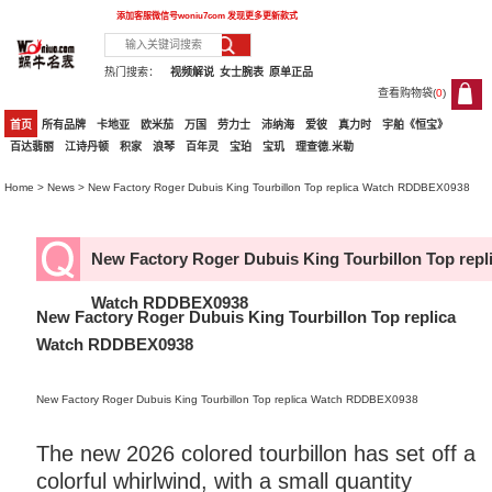
添加客服微信号
woniu7com
发现更多更新款式
热门搜索：
视频解说
女士腕表
原单正品
查看购物袋(
0
)
0
首页
所有品牌
卡地亚
欧米茄
万国
劳力士
沛纳海
爱彼
真力时
宇舶《恒宝》
百达翡丽
江诗丹顿
积家
浪琴
百年灵
宝珀
宝玑
理查德.米勒
Home
>
News
> New Factory Roger Dubuis King Tourbillon Top replica Watch RDDBEX0938
New Factory Roger Dubuis King Tourbillon Top repl
Watch RDDBEX0938
New Factory Roger Dubuis King Tourbillon Top replica
Watch RDDBEX0938
New Factory Roger Dubuis King Tourbillon Top replica Watch RDDBEX0938
The new 2026 colored tourbillon has set off a
colorful whirlwind, with a small quantity