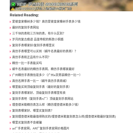
Related Reading:
爱彼皇家橡树多少钱？高仿爱彼皇家橡树手表多少钱
最好的复刻手表网站
三千块的表和三万块的表，有什么区别？
岁月的复古痕迹 品鉴帝舵的新款小铜盾
复刻手表哪家好/复刻手表哪里买
高仿手表哪里可以买到（蜗牛名表最好的表商）？
高仿手表和正品有什么不同？
精仿一比一手表能买吗
蜗牛名表最好的精仿手表网、精仿手表哪家最好
广州精仿手表微信是多少（广州a货男装精仿一比一）
高仿名牌手表一比一（蜗牛高仿手表商城）
哪里能买到顶级复刻手表（最好的复刻手表）
复刻手表哪家好、顶级复刻手表哪里有卖
复刻手表吧（复刻手表n厂）顶级复刻手表网站
理查德米勒精仿表怎么样（精仿理查德米勒多少钱）
复刻表哪家好、哪里买复刻表？
复刻理查德米勒最值得购买的/理查德米勒复刻表怎么样(理查德米勒最好复刻表)
哪里买复刻表不会被骗
ar厂手表官网，AR厂复刻手表官网价格图片