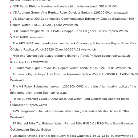
m126618ln-0002 wristwatch
DDF Patek Philippe Nautilus with replica high imitation watch 5811/1G-001
VS Aperture Green Vine Replica Rolex Datejust Series m126300-0014 wristwatch
VS Seamaster 300 Copa America Commemorative Edition V4 Omega Seamaster 300
Replica Watch 210.30.42.20.04.002 Wristwatch
DDF counterweight Nautilus Patek Philippe Sport Elegance Series Replica Watch
5711/1R-001 Wristwatch
The APS 4401 integrated movement flyback Chronograph Audemars Piguet Royal Oak
Offshore Replica Watch 26420 IO.oo.A009CA.01 wristwatch
High-end custom gold-plated genuine diamond Patek Philippe sports replica watch
5723/112R-001 wristwatch
ZF Audemars Piguet Royal Oak Replica Watch 16202PT.OO.1240PT.01 Wristwatch
Audemars Piguet Royal Oak Offshore Premium Replica Watch 15605SK.OO.A350CA.0
Wristwatch
The VS Rolex Submariner series m126610lv-0002 is the best high-quality replica of the
third-generation green Submariner watch
Rolex Submariner 114060-0002 Black Dial Watch, 2nd Generation Undated Black
Submariner Replica watch
APS Jaeger-lecoultre Joker Reissue Watch Jaeger-lecoultre Master Series 1378420
Wristwatch
ZF Richard Mille Top Reissue Watch Richard Mille RM35-01 PSG Paris Saint-Germain
Collaboration Special Edition
Glashutte Original Pioneer top-quality replica watches 1-39-11-13-83-70 wristwatches