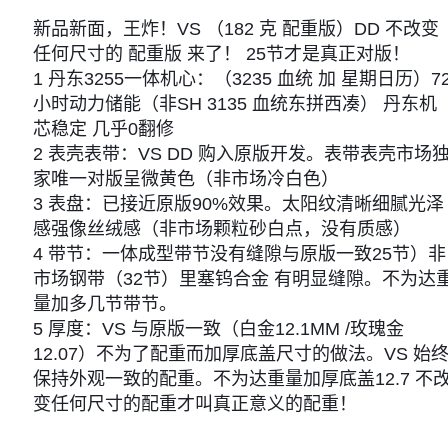
新品新面，王炸！VS （182 克 配重版）DD 不改变
任何尺寸的 配重版 来了！ 25节才是真正对版！
1 丹东3255一体机心：（3235 血统 加 星期日历）7
小时动力储能（非SH 3135 血统东拼西凑） 丹东机
芯稳定 几乎0翻修
2 表壳表带：VS DD 购入原版开发。表带表壳市场
家唯一对版呈微黄色（非市场冷白色）
3 表盘：已接近原版90%效果。太阳纹清晰细腻光泽
感强像丝绒感（非市场颗粒砂白点，没有质感）
4 带节：一体成型带节没有缝隙与原版一致25节）非
市场钢带（32节）里塞钨合金 有明显缝隙。不为达
量加多几节带节。
5 厚度：VS 与原版一致（白金12.1MM /玫瑰金
12.07）不为了配重而加厚底盖尺寸的做法。VS 始
保持外观一致的配重。不为达重量加厚底盖12.7 不
变任何尺寸的配重才叫真正意义的配重！