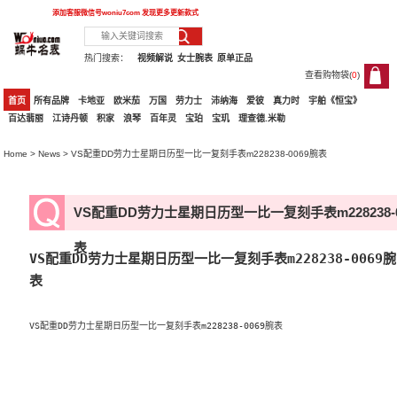
添加客服微信号
woniu7com
发现更多更新款式
热门搜索：
视频解说
女士腕表
原单正品
查看购物袋(
0
)
0
首页
所有品牌
卡地亚
欧米茄
万国
劳力士
沛纳海
爱彼
真力时
宇舶《恒宝》
百达翡丽
江诗丹顿
积家
浪琴
百年灵
宝珀
宝玑
理查德.米勒
Home
>
News
> VS配重DD劳力士星期日历型一比一复刻手表m228238-0069腕表
VS配重DD劳力士星期日历型一比一复刻手表m228238-0
表
VS配重DD劳力士星期日历型一比一复刻手表m228238-0069腕
表
VS配重DD劳力士星期日历型一比一复刻手表m228238-0069腕表