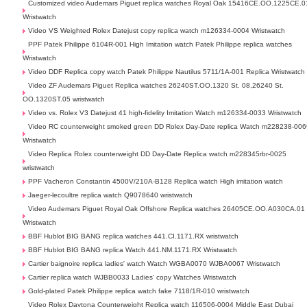
Customized video Audemars Piguet replica watches Royal Oak 15416CE.OO.1225CE.0
Wristwatch
Video VS Weighted Rolex Datejust copy replica watch m126334-0004 Wristwatch
PPF Patek Philippe 6104R-001 High Imitation watch Patek Philippe replica watches
Wristwatch
Video DDF Replica copy watch Patek Philippe Nautilus 5711/1A-001 Replica Wristwatch
Video ZF Audemars Piguet Replica watches 26240ST.OO.1320 St. 08,26240 St.
OO.1320ST.05 wristwatch
Video vs. Rolex V3 Datejust 41 high-fidelity Imitation Watch m126334-0033 Wristwatch
Video RC counterweight smoked green DD Rolex Day-Date replica Watch m228238-006
Wristwatch
Video Replica Rolex counterweight DD Day-Date Replica watch m228345rbr-0025
wristwatch
PPF Vacheron Constantin 4500V/210A-B128 Replica watch High imitation watch
Jaeger-lecoultre replica watch Q9078640 wristwatch
Video Audemars Piguet Royal Oak Offshore Replica watches 26405CE.OO.A030CA.01
Wristwatch
BBF Hublot BIG BANG replica watches 441.CI.1171.RX wristwatch
BBF Hublot BIG BANG replica Watch 441.NM.1171.RX Wristwatch
Cartier baignoire replica ladies' watch Watch WGBA0070 WJBA0067 Wristwatch
Cartier replica watch WJBB0033 Ladies' copy Watches Wristwatch
Gold-plated Patek Philippe replica watch fake 7118/1R-010 wristwatch
Video Rolex Daytona Counterweight Replica watch 116506-0004 Middle East Dubai