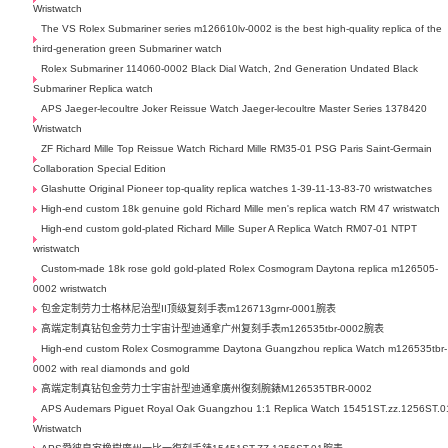
Wristwatch
The VS Rolex Submariner series m126610lv-0002 is the best high-quality replica of the
third-generation green Submariner watch
Rolex Submariner 114060-0002 Black Dial Watch, 2nd Generation Undated Black
Submariner Replica watch
APS Jaeger-lecoultre Joker Reissue Watch Jaeger-lecoultre Master Series 1378420
Wristwatch
ZF Richard Mille Top Reissue Watch Richard Mille RM35-01 PSG Paris Saint-Germain
Collaboration Special Edition
Glashutte Original Pioneer top-quality replica watches 1-39-11-13-83-70 wristwatches
High-end custom 18k genuine gold Richard Mille men's replica watch RM 47 wristwatch
High-end custom gold-plated Richard Mille Super A Replica Watch RM07-01 NTPT
wristwatch
Custom-made 18k rose gold gold-plated Rolex Cosmogram Daytona replica m126505-
0002 wristwatch
包金定制劳力士格林尼治型II顶级复刻手表m126713grnr-0001腕表
高端定制真钻包金劳力士宇宙计型迪通拿广州复刻手表m126535tbr-0002腕表
High-end custom Rolex Cosmogramme Daytona Guangzhou replica Watch m126535tbr-
0002 with real diamonds and gold
高端定制真钻包金劳力士宇宙計型迪通拿廣州復刻腕錶M126535TBR-0002
APS Audemars Piguet Royal Oak Guangzhou 1:1 Replica Watch 15451ST.zz.1256ST.0
Wristwatch