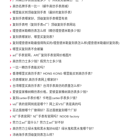
广州精仿手表微信是多少（广州a货男装精仿一比一）
高仿名牌手表一比一（蜗牛高仿手表商城）
哪里能买到顶级复刻手表（最好的复刻手表）
复刻手表哪家好、顶级复刻手表哪里有卖
复刻手表吧（复刻手表n厂）顶级复刻手表网站
理查德米勒精仿表怎么样（精仿理查德米勒多少钱）
复刻表哪家好、哪里买复刻表？
复刻理查德米勒最值得购买的/理查德米勒复刻表怎么样(理查德米勒最好复刻表)
哪里买复刻表不会被骗
ar厂手表官网，AR厂复刻手表官网价格图片
高仿劳力士多少钱？假劳力士多少钱
一比一精仿手表能买吗？
香港哪里买高仿手表？HONG KONG 哪里能买到高仿手表？
仿表哪家好,高仿手表网上哪家好?
台湾哪里买高仿手表？台湾手表高仿的质量怎么样?
爱彼皇家橡树精仿表价格，爱彼皇家橡树高仿表多少钱?
复刻cartier手表价格？卡地亚cartier手表多少钱？
vs厂表的官网到底是哪个？网上买VS厂表是真的吗
百达翡丽哪个厂做得好？百达翡丽复刻哪个厂好
N厂手表官网？N厂手表有官网吗？NOOB factory
劳力士ar厂是什么？劳力士ar厂好不好
高仿劳力士绿水鬼和黑水鬼好纠结？绿水鬼和黑水鬼哪个好？
沛纳海手表顶级复刻表怎么样？