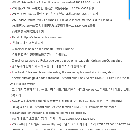
VS V2 36mm Rolex 1:1 replica watch model m126234-0051 watch
VS日誌V2 36mm勞力士日誌型1:1複刻手錶m126234-0051腕表
VS 로그 V2 36mm 롤렉스 로그형 1:1 복각 시계 m126234-0051 시계
VS LogV2 36mm Rolex Logbook 1:1 relógio replica m126234-0051 relógio
VS日志V2 36mm 劳力士日志型1:1复刻手表m126234-0051腕表
百达翡丽最好的复刻手表
Patek Philippe's best replica watches
백다피리의 최고 복제 시계
O melhor relógio de réplicas de Patek Philippe
广州售卖整个复刻市场最好劳力士手表网站
O melhor website do Rolex que vende todo o mercado de réplicas em Guangzhou
광저우에서 전체 복제 시계 시장 최고의 롤렉스 시계 판매 사이트
The best Rolex watch website selling the entire replica market in Guangzhou
private custom gold-plated diamond Richard Mille Lady Series RM 07-01 Red Lip One-to
One Replica Watch
고급 개인 맞춤형 가방 골든 드릴링 리차드 미르 레이디 시리즈 RM 07-01 리차드 밀레 레드 립 1대 
복각 시계
高端私人訂製包金真鑽理查米爾女士系列 RM 07-01 Richard Mille 紅唇一比一復刻錶表
Relógio de luxo Richard Mille, edição feminina RM 07-01, com diamante real e
acabamento em vermelho, réplica fiel do modelo original.
VS 애비 로열 오크 트리 탑 레플리카 시계 15510ST.OO.1320ST.06
VS 아우데마르 피게(Audemars Piguet) 로열 오크 1:1 리메이크 시계 15510ST.OO.1320ST.1