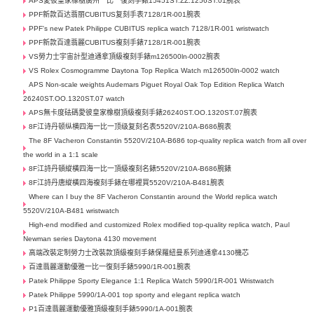
APS愛彼皇家橡樹廣州一比一復刻手錶15451ST.ZZ.1256ST.01腕表
PPF新款百达翡丽CUBITUS复刻手表7128/1R-001腕表
PPF's new Patek Philippe CUBITUS replica watch 7128/1R-001 wristwatch
PPF新款百達翡麗CUBITUS複刻手錶7128/1R-001腕表
VS勞力士宇宙計型迪通拿頂級複刻手錶m126500ln-0002腕表
VS Rolex Cosmogramme Daytona Top Replica Watch m126500ln-0002 watch
APS Non-scale weights Audemars Piguet Royal Oak Top Edition Replica Watch
26240ST.OO.1320ST.07 watch
APS無卡度砝碼愛彼皇家橡樹頂級複刻手錶26240ST.OO.1320ST.07腕表
8F江诗丹顿纵横四海一比一顶级复刻名表5520V/210A-B686腕表
The 8F Vacheron Constantin 5520V/210A-B686 top-quality replica watch from all over
the world in a 1:1 scale
8F江詩丹頓縱橫四海一比一頂級複刻名錶5520V/210A-B686腕錶
8F江詩丹唐縱橫四海複刻手錶在哪裡買5520V/210A-B481腕表
Where can I buy the 8F Vacheron Constantin around the World replica watch
5520V/210A-B481 wristwatch
High-end modified and customized Rolex modified top-quality replica watch, Paul
Newman series Daytona 4130 movement
高端改裝定制勞力士​改裝款頂級複刻手錶保羅紐曼系列迪通拿4130機芯
百達翡麗運動優雅一比一復刻手錶5990/1R-001腕表
Patek Philippe Sporty Elegance 1:1 Replica Watch 5990/1R-001 Wristwatch
Patek Philippe 5990/1A-001 top sporty and elegant replica watch
P1百達翡麗運動優雅頂級複刻手錶5990/1A-001腕表