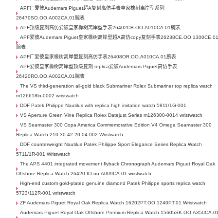
APF厂爱彼Audemars Piguet超A复刻高仿手表皇家橡树离岸型系列
26470SO.OO.A002CA.01腕表
APF顶级复刻高仿爱彼皇家橡树离岸型手表26402CB.OO.A010CA.01腕表
APF爱彼Audemars Piguet皇家橡树离岸型超A高仿copy复刻手表26238CE.OO.1300CE.0
腕表
APF厂爱彼皇家橡树离岸型复刻高仿手表26408OR.OO.A010CA.01腕表
APF爱彼皇家橡树离岸型顶级复刻 replica爱彼Audemars Piguet高仿手表
26420RO.OO.A002CA.01腕表
The VS third-generation all-gold black Submariner Rolex Submariner top replica watch
m126618ln-0002 wristwatch
DDF Patek Philippe Nautilus with replica high imitation watch 5811/1G-001
VS Aperture Green Vine Replica Rolex Datejust Series m126300-0014 wristwatch
VS Seamaster 300 Copa America Commemorative Edition V4 Omega Seamaster 300
Replica Watch 210.30.42.20.04.002 Wristwatch
DDF counterweight Nautilus Patek Philippe Sport Elegance Series Replica Watch
5711/1R-001 Wristwatch
The APS 4401 integrated movement flyback Chronograph Audemars Piguet Royal Oak
Offshore Replica Watch 26420 IO.oo.A009CA.01 wristwatch
High-end custom gold-plated genuine diamond Patek Philippe sports replica watch
5723/112R-001 wristwatch
ZF Audemars Piguet Royal Oak Replica Watch 16202PT.OO.1240PT.01 Wristwatch
Audemars Piguet Royal Oak Offshore Premium Replica Watch 15605SK.OO.A350CA.0