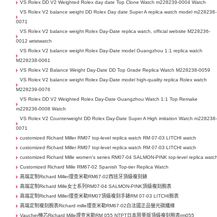
VS Rolex DD V2 Weighted Rolex day date Top Clone Watch m228239-0004 Watch
VS Rolex V2 balance weight DD Rolex Day date Super A replica watch model m228238-
0071
VS Rolex V2 balance weight Rolex Day-Date replica watch, official website M228236-
0012 wristwatch
VS Rolex V2 balance weight Rolex Day-Date model Guangzhou 1:1 replica watch
M228238-0061
VS Rolex V2 Balance Weight Day-Date DD Top Grade Replica Watch M228238-0059
VS Rolex V2 balance weight Rolex Day-Date model high-quality replica Rolex watch
M228239-0076
VS Rolex DD V2 Weighted Rolex Day-Date Guangzhou Watch 1:1 Top Remake
m228236-0008 Watch
VS Rolex V2 Counterweight DD Rolex Day-Date Super A High imitation Watch m228238
0071
customized Richard Miller RM07 top-level replica watch RM 07-03 LITCHI watch
customized Richard Miller RM07 top-level replica watch RM 07-03 LITCHI watch
customized Richard Mille women's series RM07-04 SALMON-PINK top-level replica watc
Customized Richard Mille RM67-02 Spanish Top-tier Replica Watch
高端定制Richard Miller理查米勒RM67-02西班牙頂級複刻錶
高端定制Richard Mille女士系列RM07-04 SALMON-PINK頂級複刻腕表
高端定制Richard Miller理查米勒RM07頂級複刻手錶RM 07-03 LITCHI腕表
高端定制複刻腕表Richard mille理查米勒RM67-02白法國正品螢光碳纖維
Vaucher機芯Richard Mille理查米勒RM 055 NTPT日本限量版頂級複刻腕表rm055