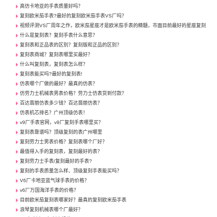
高仿卡地亚的手表质量好吗？
复刻欧米茄手表?最好的复刻欧米茄手表VS厂吗？
视频评测VS厂周年之作，欧米茄星座才是欧米茄手表的精髓，市面目前最好的星座复刻
什么是复刻表？复刻手表什么意思？
复刻表和正品表的区别？复刻版和正品的区别？
复刻表商城？复刻表哪里买最好？
什么叫复刻表，复刻表怎么样？
复刻表能买吗?最好的复刻表!
仿表哪个厂做的最好？最真的仿表？
仿劳力士机械表男表价格？劳力士仿表货到付款？
百达翡丽仿表多少钱？百达翡丽仿表？
仿表机芯排名？广州顶级仿表！
v9厂手表官网，v9厂复刻手表哪里买？
复刻表靠谱吗？顶级复刻的表广州哪里
复刻劳力士男表价格？复刻表哪个厂好？
最值得入手的复刻表，复刻最好的表？
复刻劳力士手表/复刻最好的手表?
复刻的手表质量怎么样、顶级复刻手表能买吗？
V6厂卡地亚蓝气球手表的价格？
v6厂万国海洋手表的价格？
目前欧米茄复刻表哪家好？最真的复刻欧米茄手表
浪琴复刻机械表哪个厂最好？