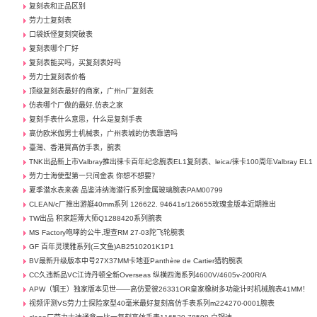
复刻表和正品区别
劳力士复刻表
口袋妖怪复刻突破表
复刻表哪个厂好
复刻表能买吗，买复刻表好吗
劳力士复刻表价格
顶级复刻表最好的商家，广州n厂复刻表
仿表哪个厂做的最好,仿表之家
复刻手表什么意思，什么是复刻手表
高仿欧米伽男士机械表，广州表城的仿表靠谱吗
臺灣、香港買高仿手表，腕表
TNK出品新上市Valbray推出徕卡百年纪念腕表EL1复刻表、leica/徕卡100周年Valbray EL1
劳力士海使型第一只间金表 你想不想要？
夏季潜水表来袭 品鉴沛纳海潜行系列金属玻璃腕表PAM00799
CLEAN/c厂推出游艇40mm系列 126622. 94641s/126655玫瑰金版本近期推出
TW出品 积家超薄大师Q1288420系列腕表
MS Factory咆哮的公牛,理查RM 27-03陀飞轮腕表
GF 百年灵璞雅系列(三文鱼)AB2510201K1P1
BV最新升级版本中号27X37MM卡地亚Panthère de Cartier猎豹腕表
CC久违新品VC江诗丹顿全新Overseas 纵横四海系列4600V/4605v-200R/A
APW（钢王）独家版本见世——高仿爱彼26331OR皇家橡树多功能计时机械腕表41MM！
视频评测VS劳力士探险家型40毫米最好复刻高仿手表系列m224270-0001腕表