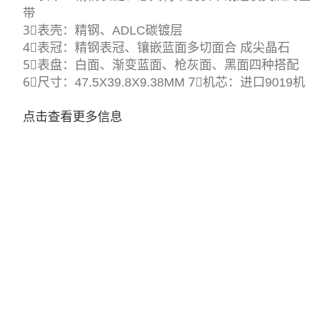
带
3⃣️表壳：精钢、ADLC碳镀层
4⃣️表冠：精钢表冠、镶嵌蓝面多切面合 成尖晶石
5⃣️表盘：白面、渐变蓝面、枪灰面、黑面四种搭配
6⃣️尺寸：47.5X39.8X9.38MM 7⃣️机芯：进口9019机
点击查看更多信息