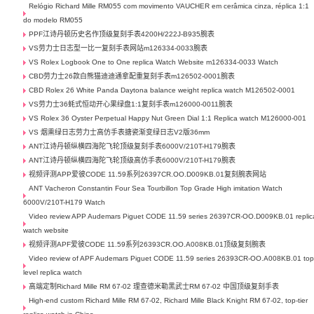
Relógio Richard Mille RM055 com movimento VAUCHER em cerâmica cinza, réplica 1:1
do modelo RM055
PPF江诗丹顿历史名作顶级复刻手表4200H/222J-B935腕表
VS劳力士日志型一比一复刻手表网站m126334-0033腕表
VS Rolex Logbook One to One replica Watch Website m126334-0033 Watch
CBD劳力士26款白熊猫迪迪通拿配重复刻手表m126502-0001腕表
CBD Rolex 26 White Panda Daytona balance weight replica watch M126502-0001
VS劳力士36蚝式恒动开心果绿盘1:1复刻手表m126000-0011腕表
VS Rolex 36 Oyster Perpetual Happy Nut Green Dial 1:1 Replica watch M126000-001
VS 烟熏绿日志劳力士高仿手表搪瓷渐变绿日志V2版36mm
ANT江诗丹顿纵横四海陀飞轮顶级复刻手表6000V/210T-H179腕表
ANT江诗丹顿纵横四海陀飞轮顶级高仿手表6000V/210T-H179腕表
视频评测APP爱彼CODE 11.59系列26397CR.OO.D009KB.01复刻腕表网站
ANT Vacheron Constantin Four Sea Tourbillon Top Grade High imitation Watch
6000V/210T-H179 Watch
Video review APP Audemars Piguet CODE 11.59 series 26397CR-OO.D009KB.01 replic
watch website
视频评测APF爱彼CODE 11.59系列26393CR.OO.A008KB.01顶级复刻腕表
Video review of APF Audemars Piguet CODE 11.59 series 26393CR-OO.A008KB.01 top
level replica watch
高端定制Richard Mille RM 67-02 理查德米勒黑武士RM 67-02 中国顶级复刻手表
High-end custom Richard Mille RM 67-02, Richard Mille Black Knight RM 67-02, top-tier