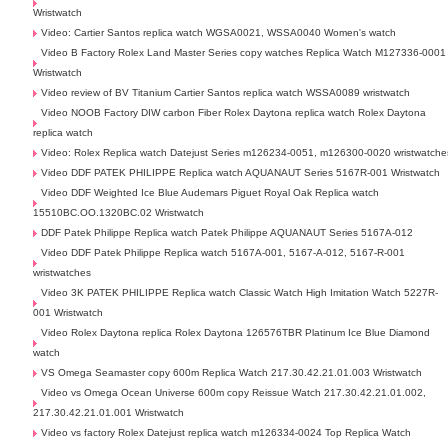
Wristwatch
Video: Cartier Santos replica watch WGSA0021, WSSA0040 Women's watch
Video B Factory Rolex Land Master Series copy watches Replica Watch M127336-0001
Wristwatch
Video review of BV Titanium Cartier Santos replica watch WSSA0089 wristwatch
Video NOOB Factory DIW carbon Fiber Rolex Daytona replica watch Rolex Daytona
replica watch
Video: Rolex Replica watch Datejust Series m126234-0051, m126300-0020 wristwatche
Video DDF PATEK PHILIPPE Replica watch AQUANAUT Series 5167R-001 Wristwatch
Video DDF Weighted Ice Blue Audemars Piguet Royal Oak Replica watch
15510BC.OO.1320BC.02 Wristwatch
DDF Patek Philippe Replica watch Patek Philippe AQUANAUT Series 5167A-012
Video DDF Patek Philippe Replica watch 5167A-001, 5167-A-012, 5167-R-001
wristwatches
Video 3K PATEK PHILIPPE Replica watch Classic Watch High Imitation Watch 5227R-
001 Wristwatch
Video Rolex Daytona replica Rolex Daytona 126576TBR Platinum Ice Blue Diamond
watch
VS Omega Seamaster copy 600m Replica Watch 217.30.42.21.01.003 Wristwatch
Video vs Omega Ocean Universe 600m copy Reissue Watch 217.30.42.21.01.002,
217.30.42.21.01.001 Wristwatch
Video vs factory Rolex Datejust replica watch m126334-0024 Top Replica Watch