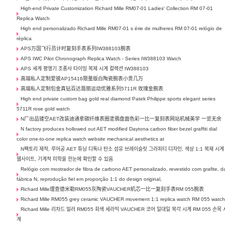
High-end Private Customization Richard Mille RM07-01 Ladies' Collection RM 07-01
Replica Watch
High end personalizado Richard Mille RM07-01 s érie de mulheres RM 07-01 relógio de
réplica
APS万国飞行员计时复刻手表系列IW388103腕表
APS IWC Pilot Chronograph Replica Watch - Series IW388103 Watch
APS 세계 평행기 조종사 타이밍 복제 시계 컬렉션 IW388103
高端私人定制爱彼AP15416限量版白陶瓷腕表小贵几万
高端私人定制包金真钻百达翡丽运动优雅系列5711R 玫瑰金腕表
High end private custom bag gold real diamond Patek Philippe sports elegant series
5711R rose gold watch
N厂出品镂空AET改装迪通拿碳纤维表圈塗鴉盘面色彩一比一复刻表网站机械美学 一览无余
N factory produces hollowed out AET modified Daytona carbon fiber bezel graffiti dial
color one-to-one replica watch website mechanical aesthetics at
N팩토리 제작, 루어공 AET 튜닝 디톡나 탄소 섬유 브레이슬릿 그라피티 디자인, 색상 1:1 복제 시계
웹사이트, 기계적 미학을 한눈에 확인할 수 있음
Relógio com mostrador de fibra de carbono AET personalizado, revestido com grafite, d
fábrica N, reprodução fiel em proporção 1:1 do design original,
Richard Mille理查德米勒RM055灰陶瓷VAUCHER机芯一比一复刻手表RM 055腕表
Richard Mille RM055 grey ceramic VAUCHER movement 1:1 replica watch RM 055 watc
Richard Mille 리차드 밀러 RM055 회색 세라믹 VAUCHER 코어 일대일 복각 시계 RM 055 손목 
계