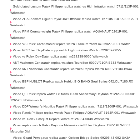
vaucher movement Richard Mille modified watch
Gold-plated custom Patek Philippe replica watches High imitation watch 5711/113P-001
Wristwatch
Video ZF Audemars Piguet Royal Oak Offshore replica watch 15710ST.OO.A002CA.01
Wristwatch
Video PPM Counterweight Patek Philippe replica watch AQUANAUT 5261R-001
Wristwatch
Video VS Rolex Yacht-Master replica watch Titanium Yacht m226627-0001 Watch
Video RC Rolex Day-Date copy watch High Imitation Watch m228239-0055
Video vs Rolex Day-Date replica watch m228238-0005 Wristwatch
ANT Vacheron Constantin replica watches Tourbillon 6000V/210R-B733 Wristwatch
Video ANT Vacheron Constantin replica watches Replica Watch 6000V/110A-B544
Wristwatch
Video BBF HUBLOT Replica watch Hublot BIG BANG Soul Series 642.OL.7180.RX
Wristwatch
Video QF Rolex replica watch Le Mans 100th Anniversary Daytona M126529LN-0001
126528LN Wristwatch
Video DDF Women's Nautilus Patek Philippe replica watch 7118/1200R-001 Wristwatch
Video Patek Philippe replica watch Patek Philippe AQUANAUT 5164R-001 Wristwatch
Video vs. Rolex Datejust Replica Watch m126334-0038 Wristwatch
Video replica watch Rolex Daytona Meteorite dial Rolex Daytona 126519LN-0007
Meteorite Dial
Video: Girard-Perregaux replica watch Golden Bridge Series 99295-43-002-UA2A