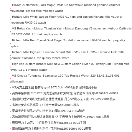
Private customized Black Magic RM35-02 Snowflake Diamond genuine vaucher
movement Richard Mille modified watch
Richard Mille White carbon Fiber RM35-01 high-end custom Richard Mille vaucher
movement RM35-01 watch
VS Rolex Yacht-Master Titanium Yacht-Master Dandong V2 movement without Calibrati
m226627-0001 1:1 mold replica watch
Richard Mille Red Crystal Gold Finger Tourbillon movement RM 66 watch top-quality
replica
Richard Mille High-end Custom Richard Mille RM52 Skull, RM52 Genuine Gold with
genuine diamonds, top-quality replica watch
High-end custom Richard Mille New Custom Edition RM67-02 Tiffany Blue Richard Mille
RM67-02 1:1 Replica watch
VS Omega Turquoise Seamaster 150 Top Replica Watch 220.32.41.21.03.001
Wristwatch
VS劳力士国米圈 格林尼治m126710blnr-0002腕表 最好復刻手錶
高仿手錶推薦 RICH/RF 劳力士最新四代绿水鬼 潜航者四代绿鬼M126610LV-0002
復刻勞力士VS勞力士游艇名仕型钛游艇 丹东V2机芯无卡度m226627-0001腕表
卡地亚女表高仿哪里DR山度士女装WSSA0082腕表
豪华手表复制品VS劳力士日志41型m126334-0004腕表
高仿錶视频评测VS绿金迪配重高 仿 手表勞力士迪通拿m116508-0013腕表
復刻勞力士vs劳力士游艇名仕型系列m126622-0002手錶
高仿錶ER劳力士格林尼治型II可乐圈m126710blro-0001腕表