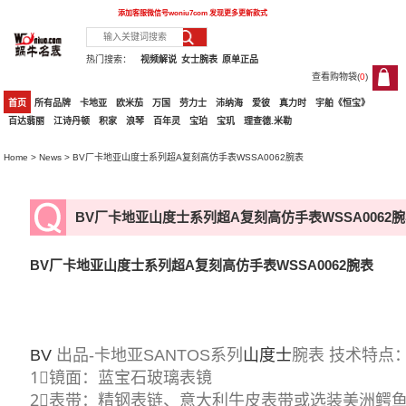
添加客服微信号
woniu7com
发现更多更新款式
热门搜索：
视频解说
女士腕表
原单正品
查看购物袋(
0
)
0
首页
所有品牌
卡地亚
欧米茄
万国
劳力士
沛纳海
爱彼
真力时
宇舶《恒宝》
百达翡丽
江诗丹顿
积家
浪琴
百年灵
宝珀
宝玑
理查德.米勒
Home
>
News
> BV厂卡地亚山度士系列超A复刻高仿手表WSSA0062腕表
BV厂卡地亚山度士系列超A复刻高仿手表WSSA0062
BV厂卡地亚山度士系列超A复刻高仿手表WSSA0062腕表
BV
出品-卡地亚SANTOS系列
山度士
腕表 技术特点
1⃣️镜面：蓝宝石玻璃表镜
2⃣️表带：精钢表链、意大利牛皮表带或选装美洲鳄