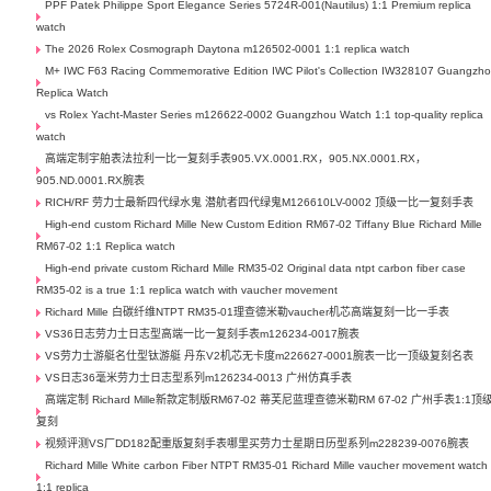
PPF Patek Philippe Sport Elegance Series 5724R-001(Nautilus) 1:1 Premium replica
watch
The 2026 Rolex Cosmograph Daytona m126502-0001 1:1 replica watch
M+ IWC F63 Racing Commemorative Edition IWC Pilot's Collection IW328107 Guangzh
Replica Watch
vs Rolex Yacht-Master Series m126622-0002 Guangzhou Watch 1:1 top-quality replica
watch
高端定制宇舶表法拉利一比一复刻手表905.VX.0001.RX，905.NX.0001.RX，
905.ND.0001.RX腕表
RICH/RF 劳力士最新四代绿水鬼 潜航者四代绿鬼M126610LV-0002 顶级一比一复刻手表
High-end custom Richard Mille New Custom Edition RM67-02 Tiffany Blue Richard Mille
RM67-02 1:1 Replica watch
High-end private custom Richard Mille RM35-02 Original data ntpt carbon fiber case
RM35-02 is a true 1:1 replica watch with vaucher movement
Richard Mille 白碳纤维NTPT RM35-01理查德米勒vaucher机芯高端复刻一比一手表
VS36日志劳力士日志型高端一比一复刻手表m126234-0017腕表
VS劳力士游艇名仕型钛游艇 丹东V2机芯无卡度m226627-0001腕表一比一顶级复刻名表
VS日志36毫米劳力士日志型系列m126234-0013 广州仿真手表
高端定制 Richard Mille新款定制版RM67-02 蒂芙尼蓝理查德米勒RM 67-02 广州手表1:1顶
复刻
视频评测VS厂DD182配重版复刻手表哪里买劳力士星期日历型系列m228239-0076腕表
Richard Mille White carbon Fiber NTPT RM35-01 Richard Mille vaucher movement watch
1:1 replica