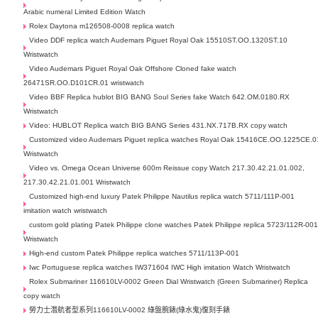
Arabic numeral Limited Edition Watch
Rolex Daytona m126508-0008 replica watch
Video DDF replica watch Audemars Piguet Royal Oak 15510ST.OO.1320ST.10
Wristwatch
Video Audemars Piguet Royal Oak Offshore Cloned fake watch
26471SR.OO.D101CR.01 wristwatch
Video BBF Replica hublot BIG BANG Soul Series fake Watch 642.OM.0180.RX
Wristwatch
Video: HUBLOT Replica watch BIG BANG Series 431.NX.717B.RX copy watch
Customized video Audemars Piguet replica watches Royal Oak 15416CE.OO.1225CE.0
Wristwatch
Video vs. Omega Ocean Universe 600m Reissue copy Watch 217.30.42.21.01.002,
217.30.42.21.01.001 Wristwatch
Customized high-end luxury Patek Philippe Nautilus replica watch 5711/111P-001
imitation watch wristwatch
custom gold plating Patek Philippe clone watches Patek Philippe replica 5723/112R-00
Wristwatch
High-end custom Patek Philippe replica watches 5711/113P-001
Iwc Portuguese replica watches IW371604 IWC High imitation Watch Wristwatch
Rolex Submariner 116610LV-0002 Green Dial Wristwatch (Green Submariner) Replica
copy watch
勞力士潛航者型系列116610LV-0002 綠盤腕錶(綠水鬼)復刻手錶