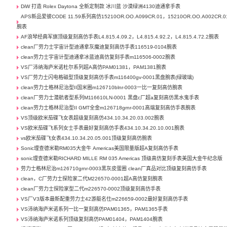
DiW 打造 Rolex Daytona 全新定制款 冰川蓝 沙漠绿洲4130迪通拿手表
APS新品爱彼CODE 11.59系列高仿15210OR.OO.A099CR.01，15210OR.OO.A002CR.0
腕表
AF浪琴经典军旗顶级复刻高仿手表L4.815.4.09.2，L4.815.4.92.2，L4.815.4.72.2腕表
clean厂劳力士宇宙计型迪通拿灰魔迪复刻高仿手表116519-0104腕表
clean劳力士宇宙计型迪通拿冰蓝迪高仿复刻手表m116506-0002腕表
VS厂沛纳海庐米诺杜尔系列超A高仿PAM01381，PAM1381腕表
VS厂劳力士闪电格磁型顶级复刻高仿手表m116400gv-0001黑盘腕表(绿玻璃)
clean劳力士格林尼治型II国米圈m126710blnr-0003一比一复刻高仿腕表
clean厂劳力士潜航者型系列M116610LN-0001 黑盘c厂超a复刻高仿黑水鬼手表
clean劳力士格林尼治型II GMT全金m126718grnr-0001高端复刻高仿手表腕表
VS顶级欧米茄碟飞女表超级复刻高仿434.10.34.20.03.002腕表
VS欧米茄碟飞系列女士手表最好复刻高仿手表434.10.34.20.10.001腕表
vs欧米茄碟飞女表434.10.34.20.05.001顶级复刻高仿腕表
Sonic理查德米勒RM035大金牛 Americas美国限量版超A复刻高仿手表
sonic理查德米勒RICHARD MILLE RM 035 Americas 顶级高仿复刻手表美国大金牛纪念版
劳力士格林尼治m126710grnr-0003黑灰皮蛋圈 clean厂真品对比顶级复刻高仿手表
clean，C厂劳力士探险家二代M226570-0001超A高仿复刻腕表
clean厂劳力士探险家型二代m226570-0002顶级复刻高仿手表
VS厂V3版本最新配重劳力士42游艇名仕m226659-0002最好复刻高仿手表
VS沛纳海庐米诺系列一比一复刻高仿PAM01365，PAM1365手表
VS沛纳海庐米诺系列顶级复刻高仿PAM01404，PAM1404腕表