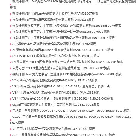
视频评测V7厂IWC万国IW328209 超A复刻高仿飞行员马克二十瑞士空中巡逻兵钛金属限量
腕表
视频评测VS厂沛纳海超A高仿复刻手表潜行系列PAM01507腕表
视频评测VS厂沛纳海庐米诺系列超A高仿复刻PAM01114腕表
视频评测真陨石面劳力士宇宙计型迪通拿广州顶级高仿复刻m116518ln-0076腕表
视频评测真陨石面劳力士宇宙计型迪通拿一比一高仿m116509-0073腕表
视频评测劳力士宇宙计型迪通拿系列陨石迪超A高仿复刻M116508-0015腕表
APS新葡七IWC万国表葡萄牙超A高仿复刻手表IW501702腕表
ZF爱彼皇家橡树50周年Jumbo 最好高仿复刻16202ST.OO.1240ST.02腕表
RICHARD MILLE理查米尔男士陀飞轮超A复刻高仿RM38-02腕表
C+最高版本ROLEX间金黑水鬼劳力士潜航者型顶级复刻高仿116613LN-0001腕表
vs劳力士ROLEX潜航者型超A高仿复刻全金黑水鬼m126618ln-0002腕表
视频评测clean劳力士宇宙计型迪通拿4131超级复刻高仿手表m126508-0005腕表
VS沛纳海庐米诺系列顶级复刻高仿PAM01404，PAM1404腕表
VS沛纳海潜行系列小青铜PAM01074，PAM1074沛纳海高仿手表多少钱
VS厂沛纳海庐米诺杜尔系列超A高仿PAM01381，PAM1381腕表
VS厂欧米茄海马300米黑武士顶级复刻高仿手表210.92.44.20.01.003腕表
clean厂顶级复刻高仿手表劳力士日志型系列m126331-0008腕表
宝珀五十噚复刻高仿5000-36S40-O52A，5000-0240-O52A，5000-36S30-B52A腕表
GO/GF宝珀五十噚顶级复刻高仿手表5005-0153-naba，5000-0240-O52A，5000-1153-
H52A腕表
VS厂劳力士探险家一代超A复刻高仿手表m124270-0001腕表
APF厂爱彼熊猫皇家橡树离岸型超A复刻高仿26400SO.OO.A002CA.01腕表