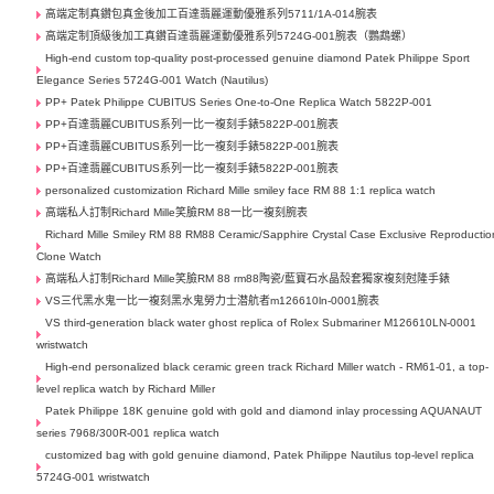
高端定制真鑽包真金後加工百達翡麗運動優雅系列5711/1A-014腕表
高端定制頂級後加工真鑽百達翡麗運動優雅系列5724G-001腕表（鸚鵡螺）
High-end custom top-quality post-processed genuine diamond Patek Philippe Sport
Elegance Series 5724G-001 Watch (Nautilus)
PP+ Patek Philippe CUBITUS Series One-to-One Replica Watch 5822P-001
PP+百達翡麗CUBITUS系列一比一複刻手錶5822P-001腕表
PP+百達翡麗CUBITUS系列一比一複刻手錶5822P-001腕表
PP+百達翡麗CUBITUS系列一比一複刻手錶5822P-001腕表
personalized customization Richard Mille smiley face RM 88 1:1 replica watch
高端私人訂制Richard Mille笑臉RM 88一比一複刻腕表
Richard Mille Smiley RM 88 RM88 Ceramic/Sapphire Crystal Case Exclusive Reproductio
Clone Watch
高端私人訂制Richard Mille笑臉RM 88 rm88陶瓷/藍寶石水晶殼套獨家複刻尅隆手錶
VS三代黑水鬼一比一複刻黑水鬼勞力士潜航者m126610ln-0001腕表
VS third-generation black water ghost replica of Rolex Submariner M126610LN-0001
wristwatch
High-end personalized black ceramic green track Richard Miller watch - RM61-01, a top-
level replica watch by Richard Miller
Patek Philippe 18K genuine gold with gold and diamond inlay processing AQUANAUT
series 7968/300R-001 replica watch
customized bag with gold genuine diamond, Patek Philippe Nautilus top-level replica
5724G-001 wristwatch