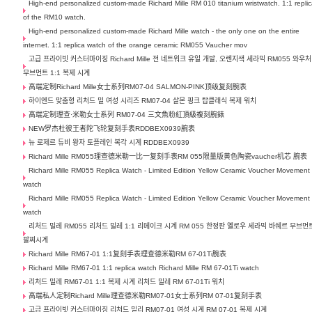
High-end personalized custom-made Richard Mille RM 010 titanium wristwatch. 1:1 repli
of the RM10 watch.
High-end personalized custom-made Richard Mille watch - the only one on the entire
internet. 1:1 replica watch of the orange ceramic RM055 Vaucher mov
고급 프라이빗 커스터마이징 Richard Mille 전 네트워크 유일 개발, 오렌지색 세라믹 RM055 와우처
무브먼트 1:1 복제 시계
高端定制Richard Mille女士系列RM07-04 SALMON-PINK顶级复刻腕表
하이엔드 맞춤형 리처드 밀 여성 시리즈 RM07-04 살몬 핑크 탑클래식 복제 워치
高端定制理查·米勒女士系列 RM07-04 三文魚粉紅頂級複刻腕錶
NEW罗杰杜彼王者陀飞轮复刻手表RDDBEX0939腕表
뉴 로제르 듀비 왕자 토플레인 복각 시계 RDDBEX0939
Richard Mille RM055理查德米勒一比一复刻手表RM 055限量版黄色陶瓷vaucher机芯 腕表
Richard Mille RM055 Replica Watch - Limited Edition Yellow Ceramic Voucher Movement
watch
Richard Mille RM055 Replica Watch - Limited Edition Yellow Ceramic Voucher Movement
watch
리처드 밀레 RM055 리처드 밀레 1:1 리메이크 시계 RM 055 한정판 옐로우 세라믹 바쉐르 무브먼
팔찌시계
Richard Mille RM67-01 1:1复刻手表理查德米勒RM 67-01Ti腕表
Richard Mille RM67-01 1:1 replica watch Richard Mille RM 67-01Ti watch
리처드 밀레 RM67-01 1:1 복제 시계 리처드 밀레 RM 67-01Ti 워치
高端私人定制Richard Mille理查德米勒RM07-01女士系列RM 07-01复刻手表
고급 프라이빗 커스터마이징 리처드 밀리 RM07-01 여성 시계 RM 07-01 복제 시계