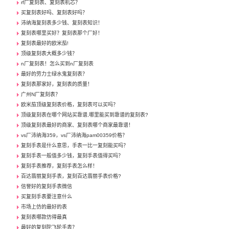
rf厂复刻表、复刻表机芯？
买复刻表好吗、复刻表好吗？
沛纳海复刻表多少钱、复刻表知识！
复刻表哪里买好？复刻表那个厂好！
复刻表最好的欧米茄!
顶级复刻表大概多少钱？
n厂复刻表！怎么买到n厂复刻表
最好的劳力士绿水鬼复刻表？
复刻表那家好，复刻表的质量！
广州N厂复刻表？
欧米茄顶级复刻表价格，复刻表可以买吗？
顶级复刻表在哪个网站买靠谱,哪里能买到靠谱的复刻表?
顶级复刻表最好的商家、复刻表哪个商家最靠谱！
vs厂沛纳海359，vs厂沛纳海pam00359价格？
复刻手表是什么意思，手表一比一复刻能买吗？
复刻手表一般值多少钱，复刻手表值得买吗？
复刻手表推荐，复刻手表怎么样！
百达翡丽复刻手表，复刻百达翡丽手表价格?
信誉好的复刻手表微信
买复刻手表要注意什么
市场上仿的最好的表
复刻表哪款仿得最真
最好的复刻陀飞轮手表？