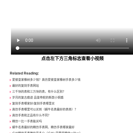
点击左下方三角标志查看小视频
Related Reading:
爱彼皇家橡树多少钱？高仿爱彼皇家橡树手表多少钱
最好的复刻手表网站
三千块的表和三万块的表，有什么区别？
岁月的复古痕迹 品鉴帝舵的新款小铜盾
复刻手表哪家好/复刻手表哪里买
高仿手表哪里可以买到（蜗牛名表最好的表商）？
高仿手表和正品有什么不同？
精仿一比一手表能买吗
蜗牛名表最好的精仿手表网、精仿手表哪家最好