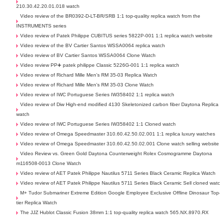
210.30.42.20.01.018 watch
Video review of the BR0392-D-LT-BR/SRB 1:1 top-quality replica watch from the
INSTRUMENTS series
Video review of Patek Philippe CUBITUS series 5822P-001 1:1 replica watch website
Video review of the BV Cartier Santos WSSA0064 replica watch
Video review of BV Cartier Santos WSSA0064 Clone Watch
Video review PP➕ patek philippe Classic 5226G-001 1:1 replica watch
Video review of Richard Mille Men's RM 35-03 Replica Watch
Video review of Richard Mille Men's RM 35-03 Clone Watch
Video review of IWC Portuguese Series IW358402 1:1 replica watch
Video review of Diw High-end modified 4130 Skeletonized carbon fiber Daytona Replica
watch
Video review of IWC Portuguese Series IW358402 1:1 Cloned watch
Video review of Omega Speedmaster 310.60.42.50.02.001 1:1 replica luxury watches
Video review of Omega Speedmaster 310.60.42.50.02.001 Clone watch selling website
Video Review vs. Green Gold Daytona Counterweight Rolex Cosmogramme Daytona
m116508-0013 Clone Watch
Video review of AET Patek Philippe Nautilus 5711 Series Black Ceramic Replica Watch
Video review of AET Patek Philippe Nautilus 5711 Series Black Ceramic Sell cloned wat
M+ Tudor Submariner Extreme Edition Google Employee Exclusive Offline Dinosaur Top
tier Replica Watch
The JJZ Hublot Classic Fusion 38mm 1:1 top-quality replica watch 565.NX.8970.RX