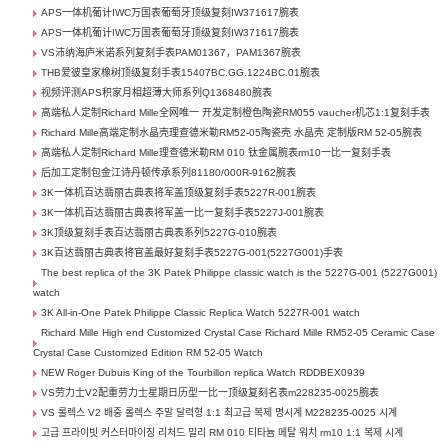
APS一体机葡计IWC万国表葡萄牙顶级复刻IW371617腕表
APS一体机葡计IWC万国表葡萄牙顶级复刻IW371617腕表
VS沛纳海庐米诺系列复刻手表PAM01367，PAM1367腕表
THB爱彼皇家橡树顶级复刻手表15407BC.GG.1224BC.01腕表
视频评测APS积家月相超薄大师系列Q1368480腕表
高端私人定制Richard Mille全网唯一 开发定制橙色陶瓷RM055 vaucher机芯1:1复刻手表
Richard Mille高端定制水晶壳理查德米勒RM52-05陶瓷壳 水晶壳 定制版RM 52-05腕表
高端私人定制Richard Mille理查德米勒RM 010 钛金属腕表rm10一比一复刻手表
后加工定制包金江诗丹顿传承系列81180/000R-9162腕表
3K一体机百达翡丽古典表将军盖顶级复刻手表5227R-001腕表
3K一体机百达翡丽古典表将军盖一比一复刻手表5227J-001腕表
3K顶级复刻手表百达翡丽古典表系列5227G-010腕表
3K百达翡丽古典表将官盖最好复刻手表5227G-001(5227G001)手表
The best replica of the 3K Patek Philippe classic watch is the 5227G-001 (5227G001)
watch
3K All-in-One Patek Philippe Classic Replica Watch 5227R-001 watch
Richard Mille High end Customized Crystal Case Richard Mille RM52-05 Ceramic Case
Crystal Case Customized Edition RM 52-05 Watch
NEW Roger Dubuis King of the Tourbillon replica Watch RDDBEX0939
VS劳力士V2配重劳力士星期日历型一比一顶级复刻名表m228235-0025腕表
VS 롤렉스 V2 배중 롤렉스 주말 달력형 1:1 최고급 복제 명시계 M228235-0025 시계
고급 프라이빗 커스터마이징 리처드 밀리 RM 010 티타늄 메탈 워치 rm10 1:1 복제 시계