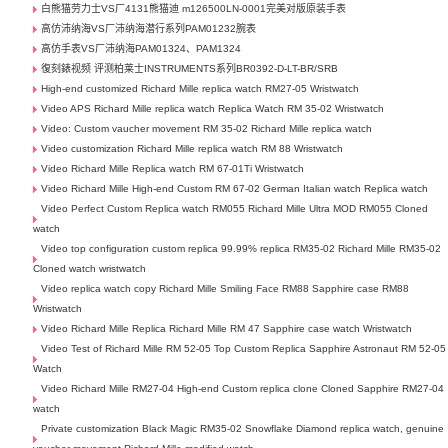
白熊猫劳力士VS厂4131熊猫迪 m126500LN-0001完美对版原装手表
高仿沛纳海VS厂沛纳海潜行系列PAM01232腕表
高仿手表VS厂沛纳海PAM01324、PAM1324
復刻錶视频 评测柏莱士INSTRUMENTS系列BR0392-D-LT-BR/SRB
High-end customized Richard Mille replica watch RM27-05 Wristwatch
Video APS Richard Mille replica watch Replica Watch RM 35-02 Wristwatch
Video: Custom vaucher movement RM 35-02 Richard Mille replica watch
Video customization Richard Mille replica watch RM 88 Wristwatch
Video Richard Mille Replica watch RM 67-01Ti Wristwatch
Video Richard Mille High-end Custom RM 67-02 German Italian watch Replica watch
Video Perfect Custom Replica watch RM055 Richard Mille Ultra MOD RM055 Cloned
watch
Video top configuration custom replica 99.99% replica RM35-02 Richard Mille RM35-02
Cloned watch wristwatch
Video replica watch copy Richard Mille Smiling Face RM88 Sapphire case RM88
Wristwatch
Video Richard Mille Replica Richard Mille RM 47 Sapphire case watch Wristwatch
Video Test of Richard Mille RM 52-05 Top Custom Replica Sapphire Astronaut RM 52-05
Watch
Video Richard Mille RM27-04 High-end Custom replica clone Cloned Sapphire RM27-04
watch
Private customization Black Magic RM35-02 Snowflake Diamond replica watch, genuine