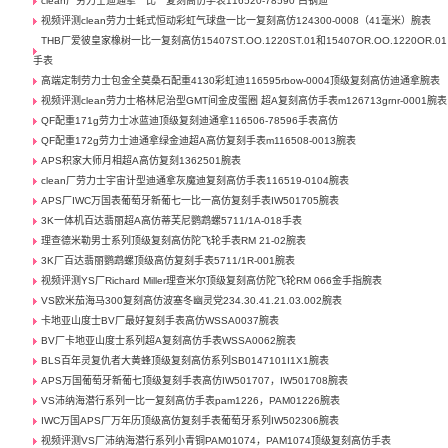
clean厂劳力士迪通拿一比一复刻高仿手表116520-78590 白钢迪
视频评测clean劳力士蚝式恒动彩虹气球盘一比一复刻高仿124300-0008（41毫米）腕表
THB厂爱彼皇家橡树一比一复刻高仿15407ST.OO.1220ST.01和15407OR.OO.1220OR.01
手表
高端定制劳力士包金全莫桑石配重4130彩虹迪116595rbow-0004顶级复刻高仿迪通拿腕表
视频评测clean劳力士格林尼治型GMT间金皮蛋圈 超A复刻高仿手表m126713grnr-0001腕表
QF配重171g劳力士冰蓝迪顶级复刻迪通拿116506-78596手表高仿
QF配重172g劳力士迪通拿绿金迪超A高仿复刻手表m116508-0013腕表
APS积家大师月相超A高仿复刻1362501腕表
clean厂劳力士宇宙计型迪通拿灰魔迪复刻高仿手表116519-0104腕表
APS厂IWC万国表葡萄牙新葡七一比一高仿复刻手表IW501705腕表
3K一体机百达翡丽超A高仿蒂芙尼鹦鹉螺5711/1A-018手表
理查德米勒男士系列顶级复刻高仿陀飞轮手表RM 21-02腕表
3K厂百达翡丽鹦鹉螺顶级高仿复刻手表5711/1R-001腕表
视频评测YS厂Richard Miller理查米尔顶级复刻高仿陀飞轮RM 066金手指腕表
VS欧米茄海马300复刻高仿波塞冬幽灵党234.30.41.21.03.002腕表
卡地亚山度士BV厂最好复刻手表高仿WSSA0037腕表
BV厂卡地亚山度士系列超A复刻高仿手表WSSA0062腕表
BLS百年灵复仇者大黄蜂顶级复刻高仿系列SB0147101I1X1腕表
APS万国葡萄牙新葡七顶级复刻手表高仿IW501707，IW501708腕表
VS沛纳海潜行系列一比一复刻高仿手表pam1226，PAM01226腕表
IWC万国APS厂万年历顶级高仿复刻手表葡萄牙系列IW502306腕表
视频评测VS厂沛纳海潜行系列小青铜PAM01074，PAM1074顶级复刻高仿手表