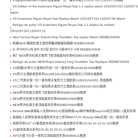
VS愛彼Audemars Piguet皇家橡樹一比一複刻手錶15510ST.OO.1320ST.10腕錶
VS Edition of the Audemars Piguet Royal Oak 1:1 replica watch 15510ST.OO.1320ST.1
watch
VS Audemars Piguet Royal Oak Replica Watch 15510ST.OO.1320ST.06 Watch
Relógio de pulso VS Audemars Piguet Royal Oak 1:1 replica do modelo
15510ST.OO.1320ST.10
New Factory Roger Dubuis King Tourbillon Top replica Watch RDDBEX0938
新廠NEW 羅傑杜彼王者陀飛輪頂級複刻腕錶 RDDBEX0938
뉴 루이버지니에 왕자 토이휠 탑티어 리플레이크 시계 RDDBEX0938
新厂NEW罗杰杜彼王者陀飞轮顶级复刻手表RDDBEX0938腕表
Relógio de pulso NEW Roger Dabney King Tourbillon Top Replique RDDBEX0938
VS配重DD劳力士星期日历型一比一复刻手表m228238-0069腕表
VS劳力士潜航者型系列m126610lv-0002最好高仿三代绿水鬼腕表
VS二代黑水鬼一比一复刻黑水鬼劳力士潜航者116610LN-0001 黑盘腕表
VS三代黑水鬼一比一复刻黑水鬼劳力士潜航者m126610ln-0001腕表
NEW罗杰杜彼王者陀飞轮复刻手表RDDBEX0939腕表
NEW罗杰杜彼王者顶级复刻手表RDDBEX0940腕表
NEW罗杰杜彼王者顶级复刻手表RDDBEX0940腕表
Richard Mille高端私人定制RM35-02原装数据ntpt碳纤维壳套vaucher机芯顶级1:1复刻手表
高端私人定制包金真钻理查米尔女士系列RM 07-01 Richard Mille红唇一比一复刻手表
视频评测VS厂V4墨黑欧米茄海马300复刻高仿手表210.92.44.20.01.003腕表
VS欧米茄海马系列210.30.42.20.01.018腕表
APS万国飞行员一体机芯顶级复刻手表IW389411腕表