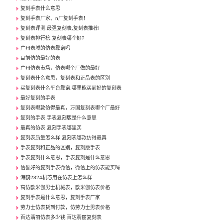
复刻手表什么意思
复刻手表厂家、n厂复刻手表！
复刻表评测,最强复刻表,复刻表推荐!
复刻表排行榜,复刻表哪个好?
广州表城的仿表靠谱吗
目前仿的最好的表
广州仿表市场，仿表哪个厂做的最好
复刻表什么意思，复刻表和正品表的区别
买复刻表什么平台靠谱,哪里能买到好的复刻表
最好复刻的手表
复刻表哪款仿得最真，万国复刻表哪个厂最好
复刻的手表,手表复刻版是什么意思
最真的仿表,复刻手表哪里买
复刻表质量怎么样,复刻表哪款仿得最真
手表复刻和正品的区别，复刻版手表
手表复刻什么意思，手表复刻是什么意思
信誉好的复刻手表微信，微信上的仿表能买吗
海鸥2824机芯用在仿表上怎么样
高仿欧米伽男士机械表，欧米伽仿表价格
复刻手表是什么意思，复刻手表厂家
劳力士仿表货到付款，仿劳力士男表价格
百达翡丽仿表多少钱,百达翡丽复刻表