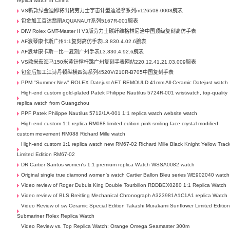
replica watch in China
VS新款绿金迪即将出货劳力士宇宙计型迪通拿系列m126508-0008腕表
包金加工百达翡丽AQUANAUT系列5167R-001腕表
DIW Rolex GMT-Master II V3版劳力士碳纤维格林尼治中国顶级复刻高仿手表
AF浪琴康卡斯广州1:1复刻高仿手表L3.830.4.02.6腕表
AF浪琴康卡斯一比一复刻广州手表L3.830.4.92.6腕表
VS欧米茄海马150米黄针撑杆跳广州复刻手表网站220.12.41.21.03.009腕表
包金后加工江诗丹顿纵横四海系列4520V/210R-B705中国复刻手表
PPM "Summer New" ROLEX Datejust AET REMOULD 41mm All-Ceramic Datejust watch
High-end custom gold-plated Patek Philippe Nautilus 5724R-001 wristwatch, top-quality
replica watch from Guangzhou
PPF Patek Philippe Nautilus 5712/1A-001 1:1 replica watch website watch
High-end custom 1:1 replica RM088 limited edition pink smiling face crystal modified
custom movement RM088 Richard Mille watch
High-end custom 1:1 replica watch new RM67-02 Richard Mille Black Knight Yellow Trac
Limited Edition RM67-02
DR Cartier Santos women's 1:1 premium replica Watch WSSA0082 watch
Original single true diamond women's watch Cartier Ballon Bleu series WE902040 watch
Video review of Roger Dubuis King Double Tourbillon RDDBEX0280 1:1 Replica Watch
Video review of BLS Breitling Mechanical Chronograph A323981A1C1A1 replica Watch
Video Review of sw Ceramic Special Edition Takashi Murakami Sunflower Limited Editio
Submariner Rolex Replica Watch
Video Review vs. Top Replica Watch: Orange Omega Seamaster 300m