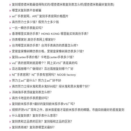
复刻理查德米勒最值得购买的/理查德米勒复刻表怎么样(理查德米勒最好复刻表)
哪里买复刻表不会被骗
ar厂手表官网，AR厂复刻手表官网价格图片
高仿劳力士多少钱？假劳力士多少钱
一比一精仿手表能买吗？
香港哪里买高仿手表？HONG KONG 哪里能买到高仿手表？
仿表哪家好,高仿手表网上哪家好?
台湾哪里买高仿手表？台湾手表高仿的质量怎么样?
爱彼皇家橡树精仿表价格，爱彼皇家橡树高仿表多少钱?
复刻cartier手表价格？卡地亚cartier手表多少钱？
vs厂表的官网到底是哪个？网上买VS厂表是真的吗
百达翡丽哪个厂做得好？百达翡丽复刻哪个厂好
N厂手表官网？N厂手表有官网吗？NOOB factory
劳力士ar厂是什么？劳力士ar厂好不好
高仿劳力士绿水鬼和黑水鬼好纠结？绿水鬼和黑水鬼哪个好？
沛纳海手表顶级复刻表怎么样？
高仿卡地亚的手表质量好吗？
复刻欧米茄手表?最好的复刻欧米茄手表VS厂吗？
视频评测VS厂周年之作，欧米茄星座才是欧米茄手表的精髓，市面目前最好的星座复刻
什么是复刻表？复刻手表什么意思？
复刻表和正品表的区别？复刻版和正品的区别？
复刻表商城？复刻表哪里买最好？