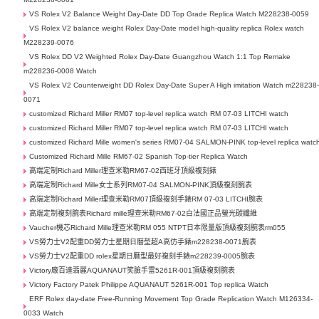
VS Rolex V2 Balance Weight Day-Date DD Top Grade Replica Watch M228238-0059
VS Rolex V2 balance weight Rolex Day-Date model high-quality replica Rolex watch
M228239-0076
VS Rolex DD V2 Weighted Rolex Day-Date Guangzhou Watch 1:1 Top Remake
m228236-0008 Watch
VS Rolex V2 Counterweight DD Rolex Day-Date Super A High imitation Watch m228238
0071
customized Richard Miller RM07 top-level replica watch RM 07-03 LITCHI watch
customized Richard Miller RM07 top-level replica watch RM 07-03 LITCHI watch
customized Richard Mille women's series RM07-04 SALMON-PINK top-level replica watc
Customized Richard Mille RM67-02 Spanish Top-tier Replica Watch
高端定制Richard Miller理查米勒RM67-02西班牙頂級複刻錶
高端定制Richard Mille女士系列RM07-04 SALMON-PINK頂級複刻腕表
高端定制Richard Miller理查米勒RM07頂級複刻手錶RM 07-03 LITCHI腕表
高端定制複刻腕表Richard mille理查米勒RM67-02白法國正品螢光碳纖維
Vaucher機芯Richard Mille理查米勒RM 055 NTPT日本限量版頂級複刻腕表rm055
VS勞力士V2配重DD勞力士星期日曆型超A高仿手錶m228238-0071腕表
VS勞力士V2配重DD rolex星期日曆型最好複刻手錶m228239-0005腕表
Victory廠百達翡麗AQUANAUT笑臉手雷5261R-001頂級複刻腕表
Victory Factory Patek Philippe AQUANAUT 5261R-001 Top replica Watch
ERF Rolex day-date Free-Running Movement Top Grade Replication Watch M126334-
0033 Watch