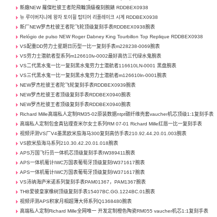
新廠NEW 羅傑杜彼王者陀飛輪頂級複刻腕錶 RDDBEX0938
뉴 루이버지니에 왕자 토이휠 탑티어 리플레이크 시계 RDDBEX0938
新厂NEW罗杰杜彼王者陀飞轮顶级复刻手表RDDBEX0938腕表
Relógio de pulso NEW Roger Dabney King Tourbillon Top Replique RDDBEX0938
VS配重DD劳力士星期日历型一比一复刻手表m228238-0069腕表
VS劳力士潜航者型系列m126610lv-0002最好高仿三代绿水鬼腕表
VS二代黑水鬼一比一复刻黑水鬼劳力士潜航者116610LN-0001 黑盘腕表
VS三代黑水鬼一比一复刻黑水鬼劳力士潜航者m126610ln-0001腕表
NEW罗杰杜彼王者陀飞轮复刻手表RDDBEX0939腕表
NEW罗杰杜彼王者顶级复刻手表RDDBEX0940腕表
NEW罗杰杜彼王者顶级复刻手表RDDBEX0940腕表
Richard Mille高端私人定制RM35-02原装数据ntpt碳纤维壳套vaucher机芯顶级1:1复刻手表
高端私人定制包金真钻理查米尔女士系列RM 07-01 Richard Mille红唇一比一复刻手表
视频评测VS厂V4墨黑欧米茄海马300复刻高仿手表210.92.44.20.01.003腕表
VS欧米茄海马系列210.30.42.20.01.018腕表
APS万国飞行员一体机芯顶级复刻手表IW389411腕表
APS一体机葡计IWC万国表葡萄牙顶级复刻IW371617腕表
APS一体机葡计IWC万国表葡萄牙顶级复刻IW371617腕表
VS沛纳海庐米诺系列复刻手表PAM01367，PAM1367腕表
THB爱彼皇家橡树顶级复刻手表15407BC.GG.1224BC.01腕表
视频评测APS积家月相超薄大师系列Q1368480腕表
高端私人定制Richard Mille全网唯一 开发定制橙色陶瓷RM055 vaucher机芯1:1复刻手表