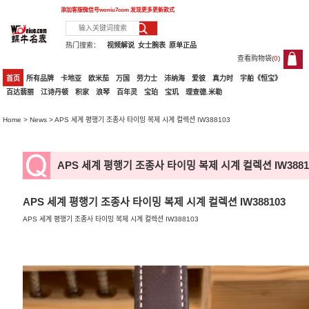
添加客服微信号
woniu7com
发现更多更新款式
热门搜索：
视频解说
女士腕表
原单正品
查看购物袋(
0
)
0
首页
所有品牌
卡地亚
欧米茄
万国
劳力士
沛纳海
爱彼
真力时
宇舶《恒宝》
百达翡丽
江诗丹顿
积家
浪琴
百年灵
宝珀
宝玑
理查德.米勒
Home
>
News
> APS 세계 평행기 조종사 타이밍 복제 시계 컬렉션 IW388103
APS 세계 평행기 조종사 타이밍 복제 시계 컬렉션 IW3881
APS 세계 평행기 조종사 타이밍 복제 시계 컬렉션 IW388103
APS 세계 평행기 조종사 타이밍 복제 시계 컬렉션 IW388103