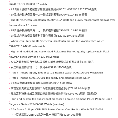
26240ST.OO.1320ST.07 watch
APS無卡度砝碼愛彼皇家橡樹頂級複刻手錶26240ST.OO.1320ST.07腕表
8F江诗丹顿纵横四海一比一顶级复刻名表5520V/210A-B686腕表
The 8F Vacheron Constantin 5520V/210A-B686 top-quality replica watch from all over
the world in a 1:1 scale
8F江詩丹頓縱橫四海一比一頂級複刻名錶5520V/210A-B686腕錶
8F江詩丹唐縱橫四海複刻手錶在哪裡買5520V/210A-B481腕表
Where can I buy the 8F Vacheron Constantin around the World replica watch
5520V/210A-B481 wristwatch
High-end modified and customized Rolex modified top-quality replica watch, Paul
Newman series Daytona 4130 movement
高端改裝定制勞力士​改裝款頂級複刻手錶保羅紐曼系列迪通拿4130機芯
百達翡麗運動優雅一比一復刻手錶5990/1R-001腕表
Patek Philippe Sporty Elegance 1:1 Replica Watch 5990/1R-001 Wristwatch
Patek Philippe 5990/1A-001 top sporty and elegant replica watch
P1百達翡麗運動優雅頂級複刻手錶5990/1A-001腕表
高端定制真鑽包真金後加工百達翡麗運動優雅系列5711/1A-014腕表
高端定制頂級後加工真鑽百達翡麗運動優雅系列5724G-001腕表（鸚鵡螺）
High-end custom top-quality post-processed genuine diamond Patek Philippe Sport
Elegance Series 5724G-001 Watch (Nautilus)
PP+ Patek Philippe CUBITUS Series One-to-One Replica Watch 5822P-001
PP+百達翡麗CUBITUS系列一比一複刻手錶5822P-001腕表