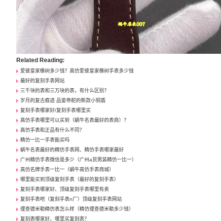
Related Reading:
爱彼皇家橡树多少钱？高仿爱彼皇家橡树手表多少钱
最好的复刻手表网站
三千块的表和三万块的表，有什么区别？
岁月的复古痕迹 品鉴帝舵的新款小铜盾
复刻手表哪家好/复刻手表哪里买
高仿手表哪里可以买到（蜗牛名表最好的表商）？
高仿手表和正品有什么不同？
精仿一比一手表能买吗
蜗牛名表最好的精仿手表网、精仿手表哪家最好
广州精仿手表微信是多少（广州a货男装精仿一比一）
高仿名牌手表一比一（蜗牛高仿手表商城）
哪里能买到顶级复刻手表（最好的复刻手表）
复刻手表哪家好、顶级复刻手表哪里有卖
复刻手表吧（复刻手表n厂）顶级复刻手表网站
理查德米勒精仿表怎么样（精仿理查德米勒多少钱）
复刻表哪家好、哪里买复刻表？