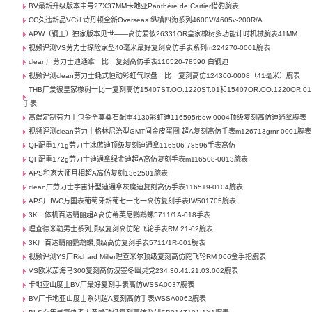
BV最新升级版本中号27X37MM卡地亚Panthère de Cartier猎豹腕表
CC久违新品VC江诗丹顿全新Overseas 纵横四海系列4600V/4605v-200R/A
APW（钢王）独家版本见世——高仿爱彼26331OR皇家橡树多功能计时机械腕表41MM！
视频评测VS劳力士探险家型40毫米最好复刻高仿手表系列m224270-0001腕表
clean厂劳力士迪通拿一比一复刻高仿手表116520-78590 白钢迪
视频评测clean劳力士蚝式恒动彩虹气球盘一比一复刻高仿124300-0008（41毫米）腕表
THB厂爱彼皇家橡树一比一复刻高仿15407ST.OO.1220ST.01和15407OR.OO.1220OR.01
手表
高端定制劳力士包金全莫桑石配重4130彩虹迪116595rbow-0004顶级复刻高仿迪通拿腕表
视频评测clean劳力士格林尼治型GMT间金皮蛋圈 超A复刻高仿手表m126713grnr-0001腕表
QF配重171g劳力士冰蓝迪顶级复刻迪通拿116506-78596手表高仿
QF配重172g劳力士迪通拿绿金迪超A高仿复刻手表m116508-0013腕表
APS积家大师月相超A高仿复刻1362501腕表
clean厂劳力士宇宙计型迪通拿灰魔迪复刻高仿手表116519-0104腕表
APS厂IWC万国表葡萄牙新葡七一比一高仿复刻手表IW501705腕表
3K一体机百达翡丽超A高仿蒂芙尼鹦鹉螺5711/1A-018手表
理查德米勒男士系列顶级复刻高仿陀飞轮手表RM 21-02腕表
3K厂百达翡丽鹦鹉螺顶级高仿复刻手表5711/1R-001腕表
视频评测YS厂Richard Miller理查米尔顶级复刻高仿陀飞轮RM 066金手指腕表
VS欧米茄海马300复刻高仿波塞冬幽灵党234.30.41.21.03.002腕表
卡地亚山度士BV厂最好复刻手表高仿WSSA0037腕表
BV厂卡地亚山度士系列超A复刻高仿手表WSSA0062腕表