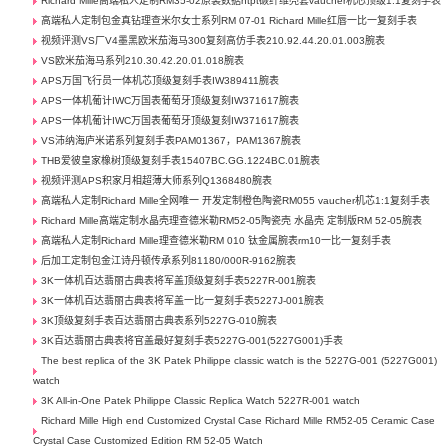
Richard Mille高端私人定制RM35-02原装数据ntpt碳纤维壳套vaucher机芯顶级1:1复刻手表
高端私人定制包金真钻理查米尔女士系列RM 07-01 Richard Mille红唇一比一复刻手表
视频评测VS厂V4墨黑欧米茄海马300复刻高仿手表210.92.44.20.01.003腕表
VS欧米茄海马系列210.30.42.20.01.018腕表
APS万国飞行员一体机芯顶级复刻手表IW389411腕表
APS一体机葡计IWC万国表葡萄牙顶级复刻IW371617腕表
APS一体机葡计IWC万国表葡萄牙顶级复刻IW371617腕表
VS沛纳海庐米诺系列复刻手表PAM01367，PAM1367腕表
THB爱彼皇家橡树顶级复刻手表15407BC.GG.1224BC.01腕表
视频评测APS积家月相超薄大师系列Q1368480腕表
高端私人定制Richard Mille全网唯一 开发定制橙色陶瓷RM055 vaucher机芯1:1复刻手表
Richard Mille高端定制水晶壳理查德米勒RM52-05陶瓷壳 水晶壳 定制版RM 52-05腕表
高端私人定制Richard Mille理查德米勒RM 010 钛金属腕表rm10一比一复刻手表
后加工定制包金江诗丹顿传承系列81180/000R-9162腕表
3K一体机百达翡丽古典表将军盖顶级复刻手表5227R-001腕表
3K一体机百达翡丽古典表将军盖一比一复刻手表5227J-001腕表
3K顶级复刻手表百达翡丽古典表系列5227G-010腕表
3K百达翡丽古典表将官盖最好复刻手表5227G-001(5227G001)手表
The best replica of the 3K Patek Philippe classic watch is the 5227G-001 (5227G001)
watch
3K All-in-One Patek Philippe Classic Replica Watch 5227R-001 watch
Richard Mille High end Customized Crystal Case Richard Mille RM52-05 Ceramic Case
Crystal Case Customized Edition RM 52-05 Watch