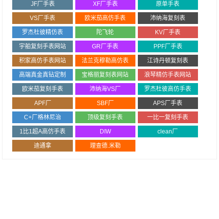
JF厂手表
XF厂手表
原单手表
VS厂手表
欧米茄高仿手表
沛纳海复刻表
罗杰杜彼精仿表
陀飞轮
KV厂手表
宇舶复刻手表网站
GR厂手表
PPF厂手表
积家高仿手表网站
法兰克穆勒高仿表
江诗丹顿复刻表
高端真金真钻定制
宝格丽复刻表网站
浪琴精仿手表网站
欧米茄复刻手表
沛纳海VS厂
罗杰杜彼高仿手表
APF厂
SBF厂
APS厂手表
C+厂格林尼治
顶级复刻手表
一比一复刻手表
1比1超A高仿手表
DIW
clean厂
迪通拿
理查德.米勒