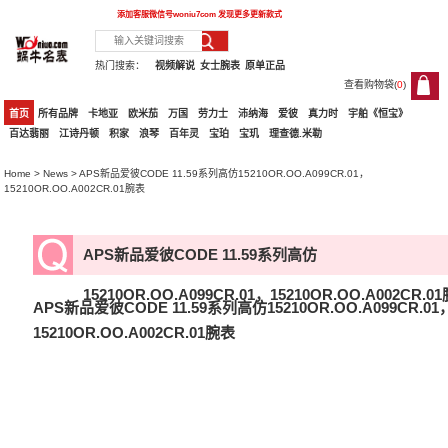
添加客服微信号
woniu7com
发现更多更新款式
热门搜索：
视频解说
女士腕表
原单正品
查看购物袋(
0
)
0
首页
所有品牌
卡地亚
欧米茄
万国
劳力士
沛纳海
爱彼
真力时
宇舶《恒宝》
百达翡丽
江诗丹顿
积家
浪琴
百年灵
宝珀
宝玑
理查德.米勒
Home
>
News
> APS新品爱彼CODE 11.59系列高仿15210OR.OO.A099CR.01，
15210OR.OO.A002CR.01腕表
APS新品爱彼CODE 11.59系列高仿
15210OR.OO.A099CR.01，15210OR.OO.A002CR.0
APS新品爱彼CODE 11.59系列高仿15210OR.OO.A099CR.01
15210OR.OO.A002CR.01腕表