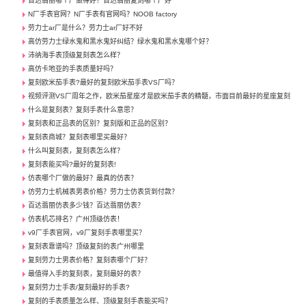
百达翡丽哪个厂做得好？百达翡丽复刻哪个厂好
N厂手表官网？N厂手表有官网吗？NOOB factory
劳力士ar厂是什么？劳力士ar厂好不好
高仿劳力士绿水鬼和黑水鬼好纠结？绿水鬼和黑水鬼哪个好？
沛纳海手表顶级复刻表怎么样？
高仿卡地亚的手表质量好吗？
复刻欧米茄手表?最好的复刻欧米茄手表VS厂吗？
视频评测VS厂周年之作，欧米茄星座才是欧米茄手表的精髓，市面目前最好的星座复刻
什么是复刻表？复刻手表什么意思？
复刻表和正品表的区别？复刻版和正品的区别？
复刻表商城？复刻表哪里买最好？
什么叫复刻表，复刻表怎么样？
复刻表能买吗?最好的复刻表!
仿表哪个厂做的最好？最真的仿表？
仿劳力士机械表男表价格？劳力士仿表货到付款？
百达翡丽仿表多少钱？百达翡丽仿表？
仿表机芯排名？广州顶级仿表！
v9厂手表官网，v9厂复刻手表哪里买？
复刻表靠谱吗？顶级复刻的表广州哪里
复刻劳力士男表价格？复刻表哪个厂好？
最值得入手的复刻表，复刻最好的表？
复刻劳力士手表/复刻最好的手表?
复刻的手表质量怎么样、顶级复刻手表能买吗？