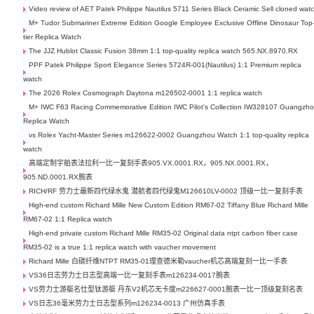
Video review of AET Patek Philippe Nautilus 5711 Series Black Ceramic Sell cloned wat
M+ Tudor Submariner Extreme Edition Google Employee Exclusive Offline Dinosaur Top
tier Replica Watch
The JJZ Hublot Classic Fusion 38mm 1:1 top-quality replica watch 565.NX.8970.RX
PPF Patek Philippe Sport Elegance Series 5724R-001(Nautilus) 1:1 Premium replica
watch
The 2026 Rolex Cosmograph Daytona m126502-0001 1:1 replica watch
M+ IWC F63 Racing Commemorative Edition IWC Pilot's Collection IW328107 Guangzh
Replica Watch
vs Rolex Yacht-Master Series m126622-0002 Guangzhou Watch 1:1 top-quality replica
watch
高端定制宇舶表法拉利一比一复刻手表905.VX.0001.RX，905.NX.0001.RX，
905.ND.0001.RX腕表
RICH/RF 劳力士最新四代绿水鬼 潜航者四代绿鬼M126610LV-0002 顶级一比一复刻手表
High-end custom Richard Mille New Custom Edition RM67-02 Tiffany Blue Richard Mille
RM67-02 1:1 Replica watch
High-end private custom Richard Mille RM35-02 Original data ntpt carbon fiber case
RM35-02 is a true 1:1 replica watch with vaucher movement
Richard Mille 白碳纤维NTPT RM35-01理查德米勒vaucher机芯高端复刻一比一手表
VS36日志劳力士日志型高端一比一复刻手表m126234-0017腕表
VS劳力士游艇名仕型钛游艇 丹东V2机芯无卡度m226627-0001腕表一比一顶级复刻名表
VS日志36毫米劳力士日志型系列m126234-0013 广州仿真手表