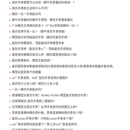
高仿手表哪里可以买到（蜗牛名表最好的表商）？
高仿手表和正品有什么不同？
精仿一比一手表能买吗
蜗牛名表最好的精仿手表网、精仿手表哪家最好
广州精仿手表微信是多少（广州a货男装精仿一比一）
高仿名牌手表一比一（蜗牛高仿手表商城）
哪里能买到顶级复刻手表（最好的复刻手表）
复刻手表哪家好、顶级复刻手表哪里有卖
复刻手表吧（复刻手表n厂）顶级复刻手表网站
理查德米勒精仿表怎么样（精仿理查德米勒多少钱）
复刻表哪家好、哪里买复刻表？
复刻理查德米勒最值得购买的/理查德米勒复刻表怎么样(理查德米勒最好复刻表)
哪里买复刻表不会被骗
ar厂手表官网，AR厂复刻手表官网价格图片
高仿劳力士多少钱？假劳力士多少钱
一比一精仿手表能买吗？
香港哪里买高仿手表？HONG KONG 哪里能买到高仿手表？
仿表哪家好,高仿手表网上哪家好?
台湾哪里买高仿手表？台湾手表高仿的质量怎么样?
爱彼皇家橡树精仿表价格，爱彼皇家橡树高仿表多少钱?
复刻cartier手表价格？卡地亚cartier手表多少钱？
vs厂表的官网到底是哪个？网上买VS厂表是真的吗