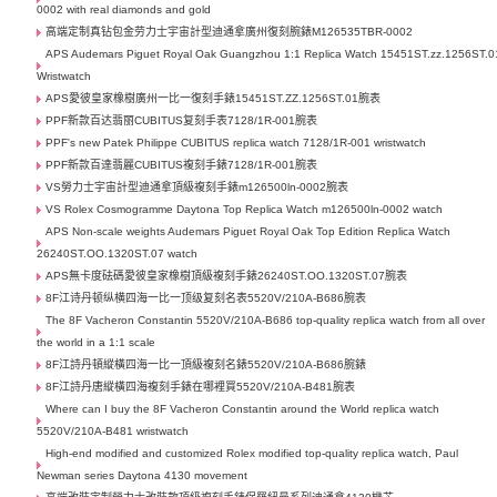
0002 with real diamonds and gold
高端定制真钻包金劳力士宇宙計型迪通拿廣州復刻腕錶M126535TBR-0002
APS Audemars Piguet Royal Oak Guangzhou 1:1 Replica Watch 15451ST.zz.1256ST.0
Wristwatch
APS愛彼皇家橡樹廣州一比一復刻手錶15451ST.ZZ.1256ST.01腕表
PPF新款百达翡丽CUBITUS复刻手表7128/1R-001腕表
PPF's new Patek Philippe CUBITUS replica watch 7128/1R-001 wristwatch
PPF新款百達翡麗CUBITUS複刻手錶7128/1R-001腕表
VS勞力士宇宙計型迪通拿頂級複刻手錶m126500ln-0002腕表
VS Rolex Cosmogramme Daytona Top Replica Watch m126500ln-0002 watch
APS Non-scale weights Audemars Piguet Royal Oak Top Edition Replica Watch
26240ST.OO.1320ST.07 watch
APS無卡度砝碼愛彼皇家橡樹頂級複刻手錶26240ST.OO.1320ST.07腕表
8F江诗丹顿纵横四海一比一顶级复刻名表5520V/210A-B686腕表
The 8F Vacheron Constantin 5520V/210A-B686 top-quality replica watch from all over
the world in a 1:1 scale
8F江詩丹頓縱橫四海一比一頂級複刻名錶5520V/210A-B686腕錶
8F江詩丹唐縱橫四海複刻手錶在哪裡買5520V/210A-B481腕表
Where can I buy the 8F Vacheron Constantin around the World replica watch
5520V/210A-B481 wristwatch
High-end modified and customized Rolex modified top-quality replica watch, Paul
Newman series Daytona 4130 movement