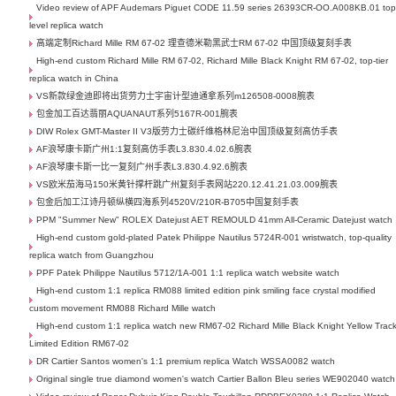
Video review of APF Audemars Piguet CODE 11.59 series 26393CR-OO.A008KB.01 top
level replica watch
高端定制Richard Mille RM 67-02 理查德米勒黑武士RM 67-02 中国顶级复刻手表
High-end custom Richard Mille RM 67-02, Richard Mille Black Knight RM 67-02, top-tier
replica watch in China
VS新款绿金迪即将出货劳力士宇宙计型迪通拿系列m126508-0008腕表
包金加工百达翡丽AQUANAUT系列5167R-001腕表
DIW Rolex GMT-Master II V3版劳力士碳纤维格林尼治中国顶级复刻高仿手表
AF浪琴康卡斯广州1:1复刻高仿手表L3.830.4.02.6腕表
AF浪琴康卡斯一比一复刻广州手表L3.830.4.92.6腕表
VS欧米茄海马150米黄针撑杆跳广州复刻手表网站220.12.41.21.03.009腕表
包金后加工江诗丹顿纵横四海系列4520V/210R-B705中国复刻手表
PPM "Summer New" ROLEX Datejust AET REMOULD 41mm All-Ceramic Datejust watch
High-end custom gold-plated Patek Philippe Nautilus 5724R-001 wristwatch, top-quality
replica watch from Guangzhou
PPF Patek Philippe Nautilus 5712/1A-001 1:1 replica watch website watch
High-end custom 1:1 replica RM088 limited edition pink smiling face crystal modified
custom movement RM088 Richard Mille watch
High-end custom 1:1 replica watch new RM67-02 Richard Mille Black Knight Yellow Trac
Limited Edition RM67-02
DR Cartier Santos women's 1:1 premium replica Watch WSSA0082 watch
Original single true diamond women's watch Cartier Ballon Bleu series WE902040 watch