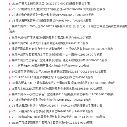
clean厂劳力士探险家型二代m226570-0002顶级复刻高仿手表
VS厂V3版本最新配重劳力士42游艇名仕m226659-0002最好复刻高仿手表
VS沛纳海庐米诺系列一比一复刻高仿PAM01365，PAM1365手表
VS沛纳海庐米诺系列顶级复刻高仿PAM01404，PAM1404腕表
视频评测V7厂IWC万国IW328209 超A复刻高仿飞行员马克二十瑞士空中巡逻兵钛金属限量
腕表
视频评测VS厂沛纳海超A高仿复刻手表潜行系列PAM01507腕表
视频评测VS厂沛纳海庐米诺系列超A高仿复刻PAM01114腕表
视频评测真陨石面劳力士宇宙计型迪通拿广州顶级高仿复刻m116518ln-0076腕表
视频评测真陨石面劳力士宇宙计型迪通拿一比一高仿m116509-0073腕表
视频评测劳力士宇宙计型迪通拿系列陨石迪超A高仿复刻M116508-0015腕表
APS新葡七IWC万国表葡萄牙超A高仿复刻手表IW501702腕表
ZF爱彼皇家橡树50周年Jumbo 最好高仿复刻16202ST.OO.1240ST.02腕表
RICHARD MILLE理查米尔男士陀飞轮超A复刻高仿RM38-02腕表
C+最高版本ROLEX间金黑水鬼劳力士潜航者型顶级复刻高仿116613LN-0001腕表
vs劳力士ROLEX潜航者型超A高仿复刻全金黑水鬼m126618ln-0002腕表
视频评测clean劳力士宇宙计型迪通拿4131超级复刻高仿手表m126508-0005腕表
VS沛纳海庐米诺系列顶级复刻高仿PAM01404，PAM1404腕表
VS沛纳海潜行系列小青铜PAM01074，PAM1074沛纳海高仿手表多少钱
VS厂沛纳海庐米诺杜尔系列超A高仿PAM01381，PAM1381腕表
VS厂欧米茄海马300米黑武士顶级复刻高仿手表210.92.44.20.01.003腕表
clean厂顶级复刻高仿手表劳力士日志型系列m126331-0008腕表