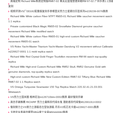
高端定制 Richard Mille新款定制版RM67-02 蒂芙尼蓝理查德米勒RM 67-02 广州手表1:1顶
复刻
视频评测VS厂DD182配重版复刻手表哪里买劳力士星期日历型系列m228239-0076腕表
Richard Mille White carbon Fiber NTPT RM35-01 Richard Mille vaucher movement watch
1:1 replica
Private customized Black Magic RM35-02 Snowflake Diamond genuine vaucher
movement Richard Mille modified watch
Richard Mille White carbon Fiber RM35-01 high-end custom Richard Mille vaucher
movement RM35-01 watch
VS Rolex Yacht-Master Titanium Yacht-Master Dandong V2 movement without Calibrati
m226627-0001 1:1 mold replica watch
Richard Mille Red Crystal Gold Finger Tourbillon movement RM 66 watch top-quality
replica
Richard Mille High-end Custom Richard Mille RM52 Skull, RM52 Genuine Gold with
genuine diamonds, top-quality replica watch
High-end custom Richard Mille New Custom Edition RM67-02 Tiffany Blue Richard Mille
RM67-02 1:1 Replica watch
VS Omega Turquoise Seamaster 150 Top Replica Watch 220.32.41.21.03.001
Wristwatch
VS劳力士国米圈 格林尼治m126710blnr-0002腕表 最好復刻手錶
高仿手錶推薦 RICH/RF 劳力士最新四代绿水鬼 潜航者四代绿鬼M126610LV-0002
復刻勞力士VS勞力士游艇名仕型钛游艇 丹东V2机芯无卡度m226627-0001腕表
卡地亚女表高仿哪里DR山度士女装WSSA0082腕表