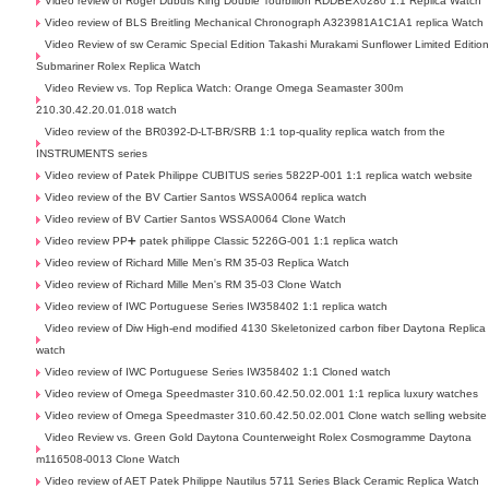
Video review of Roger Dubuis King Double Tourbillon RDDBEX0280 1:1 Replica Watch
Video review of BLS Breitling Mechanical Chronograph A323981A1C1A1 replica Watch
Video Review of sw Ceramic Special Edition Takashi Murakami Sunflower Limited Editio
Submariner Rolex Replica Watch
Video Review vs. Top Replica Watch: Orange Omega Seamaster 300m
210.30.42.20.01.018 watch
Video review of the BR0392-D-LT-BR/SRB 1:1 top-quality replica watch from the
INSTRUMENTS series
Video review of Patek Philippe CUBITUS series 5822P-001 1:1 replica watch website
Video review of the BV Cartier Santos WSSA0064 replica watch
Video review of BV Cartier Santos WSSA0064 Clone Watch
Video review PP➕ patek philippe Classic 5226G-001 1:1 replica watch
Video review of Richard Mille Men's RM 35-03 Replica Watch
Video review of Richard Mille Men's RM 35-03 Clone Watch
Video review of IWC Portuguese Series IW358402 1:1 replica watch
Video review of Diw High-end modified 4130 Skeletonized carbon fiber Daytona Replica
watch
Video review of IWC Portuguese Series IW358402 1:1 Cloned watch
Video review of Omega Speedmaster 310.60.42.50.02.001 1:1 replica luxury watches
Video review of Omega Speedmaster 310.60.42.50.02.001 Clone watch selling website
Video Review vs. Green Gold Daytona Counterweight Rolex Cosmogramme Daytona
m116508-0013 Clone Watch
Video review of AET Patek Philippe Nautilus 5711 Series Black Ceramic Replica Watch