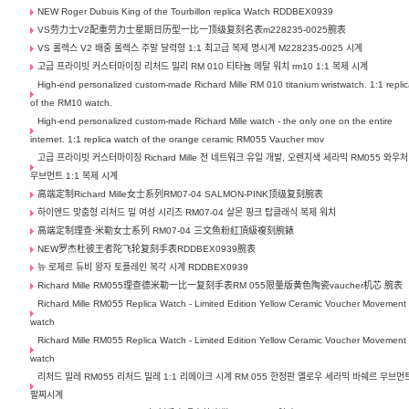
NEW Roger Dubuis King of the Tourbillon replica Watch RDDBEX0939
VS劳力士V2配重劳力士星期日历型一比一顶级复刻名表m228235-0025腕表
VS 롤렉스 V2 배중 롤렉스 주말 달력형 1:1 최고급 복제 명시계 M228235-0025 시계
고급 프라이빗 커스터마이징 리처드 밀리 RM 010 티타늄 메탈 워치 rm10 1:1 복제 시계
High-end personalized custom-made Richard Mille RM 010 titanium wristwatch. 1:1 repli
of the RM10 watch.
High-end personalized custom-made Richard Mille watch - the only one on the entire
internet. 1:1 replica watch of the orange ceramic RM055 Vaucher mov
고급 프라이빗 커스터마이징 Richard Mille 전 네트워크 유일 개발, 오렌지색 세라믹 RM055 와우처
무브먼트 1:1 복제 시계
高端定制Richard Mille女士系列RM07-04 SALMON-PINK顶级复刻腕表
하이엔드 맞춤형 리처드 밀 여성 시리즈 RM07-04 살몬 핑크 탑클래식 복제 워치
高端定制理查·米勒女士系列 RM07-04 三文魚粉紅頂級複刻腕錶
NEW罗杰杜彼王者陀飞轮复刻手表RDDBEX0939腕表
뉴 로제르 듀비 왕자 토플레인 복각 시계 RDDBEX0939
Richard Mille RM055理查德米勒一比一复刻手表RM 055限量版黄色陶瓷vaucher机芯 腕表
Richard Mille RM055 Replica Watch - Limited Edition Yellow Ceramic Voucher Movement
watch
Richard Mille RM055 Replica Watch - Limited Edition Yellow Ceramic Voucher Movement
watch
리처드 밀레 RM055 리처드 밀레 1:1 리메이크 시계 RM 055 한정판 옐로우 세라믹 바쉐르 무브먼
팔찌시계