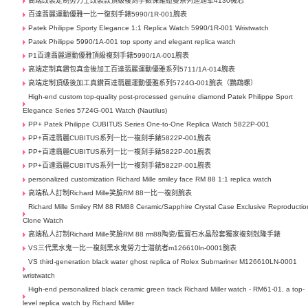
高端改裝定制勞力士​改裝款頂級複刻手錶保羅紐曼系列迪通拿4130機芯
百達翡麗運動優雅一比一復刻手錶5990/1R-001腕表
Patek Philippe Sporty Elegance 1:1 Replica Watch 5990/1R-001 Wristwatch
Patek Philippe 5990/1A-001 top sporty and elegant replica watch
P1百達翡麗運動優雅頂級複刻手錶5990/1A-001腕表
高端定制真鑽包真金後加工百達翡麗運動優雅系列5711/1A-014腕表
高端定制頂級後加工真鑽百達翡麗運動優雅系列5724G-001腕表（鸚鵡螺）
High-end custom top-quality post-processed genuine diamond Patek Philippe Sport
Elegance Series 5724G-001 Watch (Nautilus)
PP+ Patek Philippe CUBITUS Series One-to-One Replica Watch 5822P-001
PP+百達翡麗CUBITUS系列一比一複刻手錶5822P-001腕表
PP+百達翡麗CUBITUS系列一比一複刻手錶5822P-001腕表
PP+百達翡麗CUBITUS系列一比一複刻手錶5822P-001腕表
personalized customization Richard Mille smiley face RM 88 1:1 replica watch
高端私人訂制Richard Mille笑臉RM 88一比一複刻腕表
Richard Mille Smiley RM 88 RM88 Ceramic/Sapphire Crystal Case Exclusive Reproductio
Clone Watch
高端私人訂制Richard Mille笑臉RM 88 rm88陶瓷/藍寶石水晶殼套獨家複刻尅隆手錶
VS三代黑水鬼一比一複刻黑水鬼勞力士潜航者m126610ln-0001腕表
VS third-generation black water ghost replica of Rolex Submariner M126610LN-0001
wristwatch
High-end personalized black ceramic green track Richard Miller watch - RM61-01, a top-
level replica watch by Richard Miller