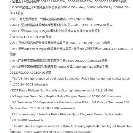
宝珀五十噚复刻高仿5000-36S40-O52A，5000-0240-O52A，5000-36S30-B52A腕表
GO/GF宝珀五十噚顶级复刻高仿手表5005-0153-naba，5000-0240-O52A，5000-1153-
H52A腕表
VS厂劳力士探险家一代超A复刻高仿手表m124270-0001腕表
APF厂爱彼熊猫皇家橡树离岸型超A复刻高仿26400SO.OO.A002CA.01腕表
APF厂爱彼Audemars Piguet超A复刻高仿手表皇家橡树离岸型系列
26470SO.OO.A002CA.01腕表
APF顶级复刻高仿爱彼皇家橡树离岸型手表26402CB.OO.A010CA.01腕表
APF爱彼Audemars Piguet皇家橡树离岸型超A高仿copy复刻手表26238CE.OO.1300CE.0
腕表
APF厂爱彼皇家橡树离岸型复刻高仿手表26408OR.OO.A010CA.01腕表
APF爱彼皇家橡树离岸型顶级复刻 replica爱彼Audemars Piguet高仿手表
26420RO.OO.A002CA.01腕表
The VS third-generation all-gold black Submariner Rolex Submariner top replica watch
m126618ln-0002 wristwatch
DDF Patek Philippe Nautilus with replica high imitation watch 5811/1G-001
VS Aperture Green Vine Replica Rolex Datejust Series m126300-0014 wristwatch
VS Seamaster 300 Copa America Commemorative Edition V4 Omega Seamaster 300
Replica Watch 210.30.42.20.04.002 Wristwatch
DDF counterweight Nautilus Patek Philippe Sport Elegance Series Replica Watch
5711/1R-001 Wristwatch
The APS 4401 integrated movement flyback Chronograph Audemars Piguet Royal Oak
Offshore Replica Watch 26420 IO.oo.A009CA.01 wristwatch