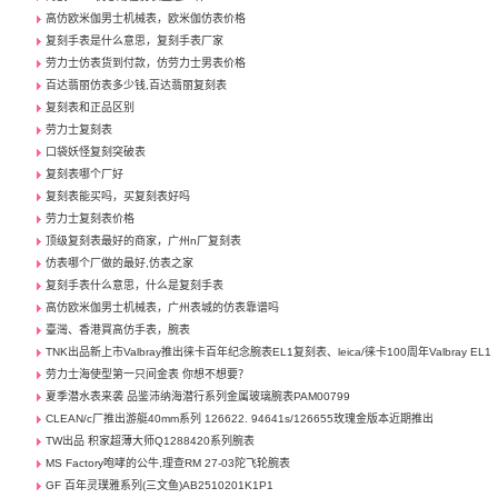
高仿欧米伽男士机械表，欧米伽仿表价格
复刻手表是什么意思，复刻手表厂家
劳力士仿表货到付款，仿劳力士男表价格
百达翡丽仿表多少钱,百达翡丽复刻表
复刻表和正品区别
劳力士复刻表
口袋妖怪复刻突破表
复刻表哪个厂好
复刻表能买吗，买复刻表好吗
劳力士复刻表价格
顶级复刻表最好的商家，广州n厂复刻表
仿表哪个厂做的最好,仿表之家
复刻手表什么意思，什么是复刻手表
高仿欧米伽男士机械表，广州表城的仿表靠谱吗
臺灣、香港買高仿手表，腕表
TNK出品新上市Valbray推出徕卡百年纪念腕表EL1复刻表、leica/徕卡100周年Valbray EL1
劳力士海使型第一只间金表 你想不想要？
夏季潜水表来袭 品鉴沛纳海潜行系列金属玻璃腕表PAM00799
CLEAN/c厂推出游艇40mm系列 126622. 94641s/126655玫瑰金版本近期推出
TW出品 积家超薄大师Q1288420系列腕表
MS Factory咆哮的公牛,理查RM 27-03陀飞轮腕表
GF 百年灵璞雅系列(三文鱼)AB2510201K1P1