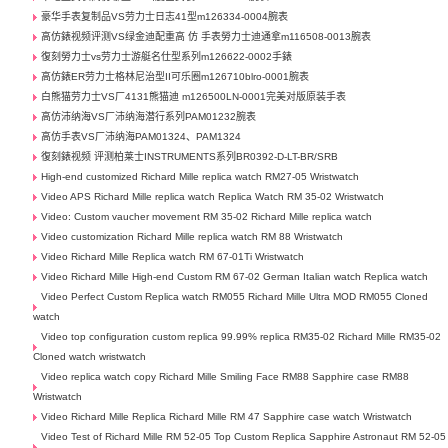
豪华手表复制品VS劳力士日志41型m126334-0004腕表
高仿錶视频评测VS绿金迪配重高 仿 手表勞力士迪通拿m116508-0013腕表
復刻勞力士vs劳力士游艇名仕型系列m126622-0002手錶
高仿錶ER劳力士格林尼治型II可乐圈m126710blro-0001腕表
白熊猫劳力士VS厂4131熊猫迪 m126500LN-0001完美对版原装手表
高仿沛纳海VS厂沛纳海潜行系列PAM01232腕表
高仿手表VS厂沛纳海PAM01324、PAM1324
復刻錶视频 评测柏莱士INSTRUMENTS系列BR0392-D-LT-BR/SRB
High-end customized Richard Mille replica watch RM27-05 Wristwatch
Video APS Richard Mille replica watch Replica Watch RM 35-02 Wristwatch
Video: Custom vaucher movement RM 35-02 Richard Mille replica watch
Video customization Richard Mille replica watch RM 88 Wristwatch
Video Richard Mille Replica watch RM 67-01Ti Wristwatch
Video Richard Mille High-end Custom RM 67-02 German Italian watch Replica watch
Video Perfect Custom Replica watch RM055 Richard Mille Ultra MOD RM055 Cloned
watch
Video top configuration custom replica 99.99% replica RM35-02 Richard Mille RM35-02
Cloned watch wristwatch
Video replica watch copy Richard Mille Smiling Face RM88 Sapphire case RM88
Wristwatch
Video Richard Mille Replica Richard Mille RM 47 Sapphire case watch Wristwatch
Video Test of Richard Mille RM 52-05 Top Custom Replica Sapphire Astronaut RM 52-05