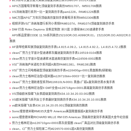
BLS百年灵复仇者大黄蜂顶级复刻高仿系列SB0147101I1X1腕表
APS万国葡萄牙新葡七顶级复刻手表高仿IW501707，IW501708腕表
VS沛纳海潜行系列一比一复刻高仿手表pam1226，PAM01226腕表
IWC万国APS厂万年历顶级高仿复刻手表葡萄牙系列IW502306腕表
视频评测VS厂沛纳海潜行系列小青铜PAM01074，PAM1074顶级复刻高仿手表
DiW 打造 Rolex Daytona 全新定制款 冰川蓝 沙漠绿洲4130迪通拿手表
APS新品爱彼CODE 11.59系列高仿15210OR.OO.A099CR.01，15210OR.OO.A002CR.0
腕表
AF浪琴经典军旗顶级复刻高仿手表L4.815.4.09.2，L4.815.4.92.2，L4.815.4.72.2腕表
clean厂劳力士宇宙计型迪通拿灰魔迪复刻高仿手表116519-0104腕表
clean劳力士宇宙计型迪通拿冰蓝迪高仿复刻手表m116506-0002腕表
VS厂沛纳海庐米诺杜尔系列超A高仿PAM01381，PAM1381腕表
VS厂劳力士闪电格磁型顶级复刻高仿手表m116400gv-0001黑盘腕表(绿玻璃)
clean劳力士格林尼治型II国米圈m126710blnr-0003一比一复刻高仿腕表
clean厂劳力士潜航者型系列M116610LN-0001 黑盘c厂超a复刻高仿黑水鬼手表
clean劳力士格林尼治型II GMT全金m126718grnr-0001高端复刻高仿手表腕表
VS顶级欧米茄碟飞女表超级复刻高仿434.10.34.20.03.002腕表
VS欧米茄碟飞系列女士手表最好复刻高仿手表434.10.34.20.10.001腕表
vs欧米茄碟飞女表434.10.34.20.05.001顶级复刻高仿腕表
Sonic理查德米勒RM035大金牛 Americas美国限量版超A复刻高仿手表
sonic理查德米勒RICHARD MILLE RM 035 Americas 顶级高仿复刻手表美国大金牛纪念版
劳力士格林尼治m126710grnr-0003黑灰皮蛋圈 clean厂真品对比顶级复刻高仿手表
clean，C厂劳力士探险家二代M226570-0001超A高仿复刻腕表