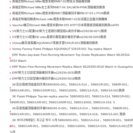
高端定制Richard Miller理查米勒RM67-02西班牙頂級複刻錶
高端定制Richard Mille女士系列RM07-04 SALMON-PINK頂級複刻腕表
高端定制Richard Miller理查米勒RM07頂級複刻手錶RM 07-03 LITCHI腕表
高端定制複刻腕表Richard mille理查米勒RM67-02白法國正品螢光碳纖維
Vaucher機芯Richard Mille理查米勒RM 055 NTPT日本限量版頂級複刻腕表rm055
VS勞力士V2配重DD勞力士星期日曆型超A高仿手錶m228238-0071腕表
VS勞力士V2配重DD rolex星期日曆型最好複刻手錶m228239-0005腕表
Victory廠百達翡麗AQUANAUT笑臉手雷5261R-001頂級複刻腕表
Victory Factory Patek Philippe AQUANAUT 5261R-001 Top replica Watch
ERF Rolex day-date Free-Running Movement Top Grade Replication Watch M126334-
0033 Watch
ERF Rolex Free-Running Movement Replica Watch M126300-0018 Watch in Guangzho
ERF勞力士日誌型頂級複刻手錶m126334-0033腕表
ERF勞力士日誌型廣州複刻手錶m126300-0018腕表
3K百达翡丽顶级复刻手表5980/60G-001，5980/1A-014 ，5980/1R-001，5980R-001，
5980/1AR-001，5980/1400R-011，5980/1400G，5980/1A-019，5980/1A-001腕表
3K Patek Philippe Top-tier replica watche: 5980/60G-001, 5980/1A-014, 5980/1R-001,
5980R-001, 5980/1AR-001, 5980/1400R-011, 5980/1400G, 5980/1A-019, 5
3K百達翡麗頂級複刻手錶5980/60 G-001，5980/1A-014 ，5980/1R-001，5980R-001，
5980/1AR-001，5980/1400R-011，5980/1400G，5980/1A-019，5980/1A-001 腕表
3K 바이다에메랄드 최고급 복각 시계 5980/60G-001，5980/1A-014 ，5980/1R-001，5980R
001，5980/1AR-001，5980/1400R-011，5980/1400G，5980/1A-019，5980/1A-001손목
시계