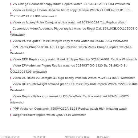
VS Omega Seamaster copy 600m Replica Watch 217.30.42.21.01.003 Wristwatch
Video vs Omega Ocean Universe 600m copy Reissue Watch 217.30.42.21.01.002,
217.30.42.21.01.001 Wristwatch
Video vs factory Rolex Datejust replica watch m126334-0024 Top Replica Watch
Customized video Audemars Piguet replica watches Royal Oak 15416CE.OO.1225CE.0
Wristwatch
Video VS Weighted Rolex Datejust copy replica watch m126334-0004 Wristwatch
PPF Patek Philippe 6104R-001 High Imitation watch Patek Philippe replica watches
Wristwatch
Video DDF Replica copy watch Patek Philippe Nautilus 5711/1A-001 Replica Wristwatch
Video ZF Audemars Piguet Replica watches 26240ST.OO.1320 St. 08,26240 St.
OO.1320ST.05 wristwatch
Video vs. Rolex V3 Datejust 41 high-fidelity Imitation Watch m126334-0033 Wristwatch
Video RC counterweight smoked green DD Rolex Day-Date replica Watch m228238-006
Wristwatch
Video Replica Rolex counterweight DD Day-Date Replica watch m228345rbr-0025
wristwatch
PPF Vacheron Constantin 4500V/210A-B128 Replica watch High imitation watch
Jaeger-lecoultre replica watch Q9078640 wristwatch
代理合作原则
支付方式
复刻市场常识解秘
售前必读