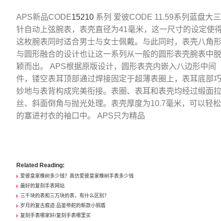
APS新品CODE
15210
系列 爱彼CODE 11.59系列蓝盘大
针自动上弦腕表，表壳直径为41毫米，这一尺寸的设定使
这枚腕表同时适合男士与女士佩戴。与此同时，表壳八角
与圆形融合的设计也让这一系列从一般的圆形表壳腕表中
颖而出。 APS根据原版设计，圆形表壳内嵌入八边形中间
件，镂空表耳顶部通过焊接固定于超薄表圈上，表耳底部
妙地与表背构成完美衔接。表圈、表耳和表壳均经过缎面
丝、斜面倒角与抛光处理。表壳厚度为10.7毫米，可以轻
的塞进衬衣的袖口中。 APS只为精品
Related Reading:
爱彼皇家橡树多少钱？高仿爱彼皇家橡树手表多少钱
最好的复刻手表网站
三千块的表和三万块的表，有什么区别？
岁月的复古痕迹 品鉴帝舵的新款小铜盾
复刻手表哪家好/复刻手表哪里买