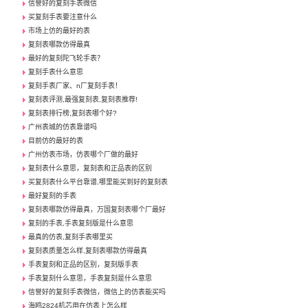
信誉好的复刻手表微信
买复刻手表要注意什么
市场上仿的最好的表
复刻表哪款仿得最真
最好的复刻陀飞轮手表？
复刻手表什么意思
复刻手表厂家、n厂复刻手表！
复刻表评测,最强复刻表,复刻表推荐!
复刻表排行榜,复刻表哪个好?
广州表城的仿表靠谱吗
目前仿的最好的表
广州仿表市场，仿表哪个厂做的最好
复刻表什么意思，复刻表和正品表的区别
买复刻表什么平台靠谱,哪里能买到好的复刻表
最好复刻的手表
复刻表哪款仿得最真，万国复刻表哪个厂最好
复刻的手表,手表复刻版是什么意思
最真的仿表,复刻手表哪里买
复刻表质量怎么样,复刻表哪款仿得最真
手表复刻和正品的区别，复刻版手表
手表复刻什么意思，手表复刻是什么意思
信誉好的复刻手表微信，微信上的仿表能买吗
海鸥2824机芯用在仿表上怎么样