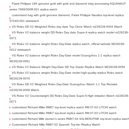
Patek Philippe 18K genuine gold with gold and diamond inlay processing AQUANAUT
series 7968/300R-001 replica watch
customized bag with gold genuine diamond, Patek Philippe Nautilus top-level replica
5724G-001 wristwatch
VS Rolex DD V2 Weighted Rolex day date Top Clone Watch m228239-0004 Watch
VS Rolex V2 balance weight DD Rolex Day date Super A replica watch model m228238-
0071
VS Rolex V2 balance weight Rolex Day-Date replica watch, official website M228236-
0012 wristwatch
VS Rolex V2 balance weight Rolex Day-Date model Guangzhou 1:1 replica watch
M228238-0061
VS Rolex V2 Balance Weight Day-Date DD Top Grade Replica Watch M228238-0059
VS Rolex V2 balance weight Rolex Day-Date model high-quality replica Rolex watch
M228239-0076
VS Rolex DD V2 Weighted Rolex Day-Date Guangzhou Watch 1:1 Top Remake
m228236-0008 Watch
VS Rolex V2 Counterweight DD Rolex Day-Date Super A High imitation Watch m228238
0071
customized Richard Miller RM07 top-level replica watch RM 07-03 LITCHI watch
customized Richard Miller RM07 top-level replica watch RM 07-03 LITCHI watch
customized Richard Mille women's series RM07-04 SALMON-PINK top-level replica watc
Customized Richard Mille RM67-02 Spanish Top-tier Replica Watch