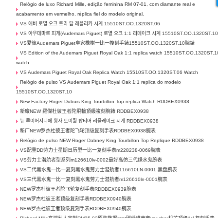
Relógio de luxo Richard Mille, edição feminina RM 07-01, com diamante real e
acabamento em vermelho, réplica fiel do modelo original.
VS 애비 로열 오크 트리 탑 레플리카 시계 15510ST.OO.1320ST.06
VS 아우데마르 피게(Audemars Piguet) 로열 오크 1:1 리메이크 시계 15510ST.OO.1320ST.1
VS愛彼Audemars Piguet皇家橡樹一比一複刻手錶15510ST.OO.1320ST.10腕錶
VS Edition of the Audemars Piguet Royal Oak 1:1 replica watch 15510ST.OO.1320ST.1
watch
VS Audemars Piguet Royal Oak Replica Watch 15510ST.OO.1320ST.06 Watch
Relógio de pulso VS Audemars Piguet Royal Oak 1:1 replica do modelo
15510ST.OO.1320ST.10
New Factory Roger Dubuis King Tourbillon Top replica Watch RDDBEX0938
新廠NEW 羅傑杜彼王者陀飛輪頂級複刻腕錶 RDDBEX0938
뉴 루이버지니에 왕자 토이휠 탑티어 리플레이크 시계 RDDBEX0938
新厂NEW罗杰杜彼王者陀飞轮顶级复刻手表RDDBEX0938腕表
Relógio de pulso NEW Roger Dabney King Tourbillon Top Replique RDDBEX0938
VS配重DD劳力士星期日历型一比一复刻手表m228238-0069腕表
VS劳力士潜航者型系列m126610lv-0002最好高仿三代绿水鬼腕表
VS二代黑水鬼一比一复刻黑水鬼劳力士潜航者116610LN-0001 黑盘腕表
VS三代黑水鬼一比一复刻黑水鬼劳力士潜航者m126610ln-0001腕表
NEW罗杰杜彼王者陀飞轮复刻手表RDDBEX0939腕表
NEW罗杰杜彼王者顶级复刻手表RDDBEX0940腕表
NEW罗杰杜彼王者顶级复刻手表RDDBEX0940腕表