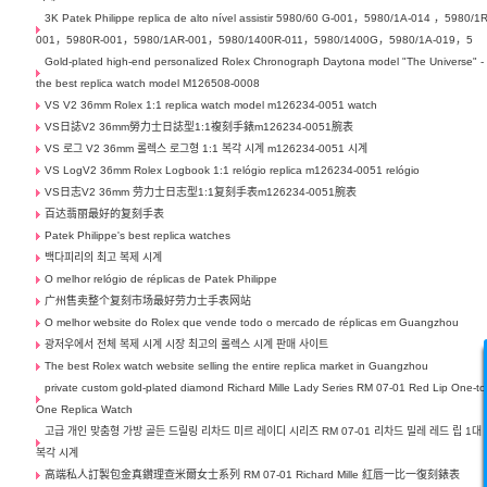
3K Patek Philippe replica de alto nível assistir 5980/60 G-001，5980/1A-014 ，5980/1R
001，5980R-001，5980/1AR-001，5980/1400R-011，5980/1400G，5980/1A-019，5
Gold-plated high-end personalized Rolex Chronograph Daytona model "The Universe" -
the best replica watch model M126508-0008
VS V2 36mm Rolex 1:1 replica watch model m126234-0051 watch
VS日誌V2 36mm勞力士日誌型1:1複刻手錶m126234-0051腕表
VS 로그 V2 36mm 롤렉스 로그형 1:1 복각 시계 m126234-0051 시계
VS LogV2 36mm Rolex Logbook 1:1 relógio replica m126234-0051 relógio
VS日志V2 36mm 劳力士日志型1:1复刻手表m126234-0051腕表
百达翡丽最好的复刻手表
Patek Philippe's best replica watches
백다피리의 최고 복제 시계
O melhor relógio de réplicas de Patek Philippe
广州售卖整个复刻市场最好劳力士手表网站
O melhor website do Rolex que vende todo o mercado de réplicas em Guangzhou
광저우에서 전체 복제 시계 시장 최고의 롤렉스 시계 판매 사이트
The best Rolex watch website selling the entire replica market in Guangzhou
private custom gold-plated diamond Richard Mille Lady Series RM 07-01 Red Lip One-to
One Replica Watch
고급 개인 맞춤형 가방 골든 드릴링 리차드 미르 레이디 시리즈 RM 07-01 리차드 밀레 레드 립 1대 
복각 시계
高端私人訂製包金真鑽理查米爾女士系列 RM 07-01 Richard Mille 紅唇一比一復刻錶表