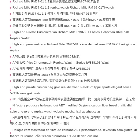
Richard Mille RM67-01 1:1复刻手表理查德米勒RM 67-01Ti腕表
Richard Mille RM67-01 1:1 replica watch Richard Mille RM 67-01Ti watch
리처드 밀레 RM67-01 1:1 복제 시계 리처드 밀레 RM 67-01Ti 워치
高端私人定制Richard Mille理查德米勒RM07-01女士系列RM 07-01复刻手表
고급 프라이빗 커스터마이징 리처드 밀리 RM07-01 여성 시계 RM 07-01 복제 시계
High-end Private Customization Richard Mille RM07-01 Ladies' Collection RM 07-01
Replica Watch
High end personalizado Richard Mille RM07-01 s érie de mulheres RM 07-01 relógio de
réplica
APS万国飞行员计时复刻手表系列IW388103腕表
APS IWC Pilot Chronograph Replica Watch - Series IW388103 Watch
APS 세계 평행기 조종사 타이밍 복제 시계 컬렉션 IW388103
高端私人定制爱彼AP15416限量版白陶瓷腕表小贵几万
高端私人定制包金真钻百达翡丽运动优雅系列5711R 玫瑰金腕表
High end private custom bag gold real diamond Patek Philippe sports elegant series
5711R rose gold watch
N厂出品镂空AET改装迪通拿碳纤维表圈塗鴉盘面色彩一比一复刻表网站机械美学 一览无余
N factory produces hollowed out AET modified Daytona carbon fiber bezel graffiti dial
color one-to-one replica watch website mechanical aesthetics at
N팩토리 제작, 루어공 AET 튜닝 디톡나 탄소 섬유 브레이슬릿 그라피티 디자인, 색상 1:1 복제 시계
웹사이트, 기계적 미학을 한눈에 확인할 수 있음
Relógio com mostrador de fibra de carbono AET personalizado, revestido com grafite, d
fábrica N, reprodução fiel em proporção 1:1 do design original,