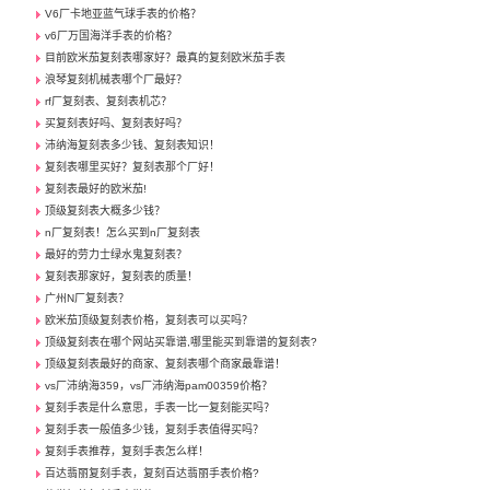
V6厂卡地亚蓝气球手表的价格？
v6厂万国海洋手表的价格？
目前欧米茄复刻表哪家好？最真的复刻欧米茄手表
浪琴复刻机械表哪个厂最好？
rf厂复刻表、复刻表机芯？
买复刻表好吗、复刻表好吗？
沛纳海复刻表多少钱、复刻表知识！
复刻表哪里买好？复刻表那个厂好！
复刻表最好的欧米茄!
顶级复刻表大概多少钱？
n厂复刻表！怎么买到n厂复刻表
最好的劳力士绿水鬼复刻表？
复刻表那家好，复刻表的质量！
广州N厂复刻表？
欧米茄顶级复刻表价格，复刻表可以买吗？
顶级复刻表在哪个网站买靠谱,哪里能买到靠谱的复刻表?
顶级复刻表最好的商家、复刻表哪个商家最靠谱！
vs厂沛纳海359，vs厂沛纳海pam00359价格？
复刻手表是什么意思，手表一比一复刻能买吗？
复刻手表一般值多少钱，复刻手表值得买吗？
复刻手表推荐，复刻手表怎么样！
百达翡丽复刻手表，复刻百达翡丽手表价格?