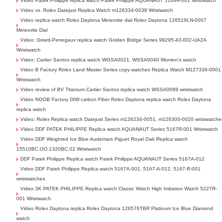
Video Patek Philippe replica watch Patek Philippe AQUANAUT 5164R-001 Wristwatch
Video vs. Rolex Datejust Replica Watch m126334-0038 Wristwatch
Video replica watch Rolex Daytona Meteorite dial Rolex Daytona 126519LN-0007
Meteorite Dial
Video: Girard-Perregaux replica watch Golden Bridge Series 99295-43-002-UA2A
Wristwatch
Video: Cartier Santos replica watch WGSA0021, WSSA0040 Women's watch
Video B Factory Rolex Land Master Series copy watches Replica Watch M127336-0001
Wristwatch
Video review of BV Titanium Cartier Santos replica watch WSSA0089 wristwatch
Video NOOB Factory DIW carbon Fiber Rolex Daytona replica watch Rolex Daytona
replica watch
Video: Rolex Replica watch Datejust Series m126234-0051, m126300-0020 wristwatche
Video DDF PATEK PHILIPPE Replica watch AQUANAUT Series 5167R-001 Wristwatch
Video DDF Weighted Ice Blue Audemars Piguet Royal Oak Replica watch
15510BC.OO.1320BC.02 Wristwatch
DDF Patek Philippe Replica watch Patek Philippe AQUANAUT Series 5167A-012
Video DDF Patek Philippe Replica watch 5167A-001, 5167-A-012, 5167-R-001
wristwatches
Video 3K PATEK PHILIPPE Replica watch Classic Watch High Imitation Watch 5227R-
001 Wristwatch
Video Rolex Daytona replica Rolex Daytona 126576TBR Platinum Ice Blue Diamond
watch