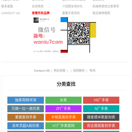
联系客服
出货质检
介绍朋友有好礼
机械表使用注意事项
CONTACT US
查看所有品牌
重要手表百科
售后维修细则
Contact US
|
网站地图
|
|
视频解析
|
新闻
分类查找
独家视频评测
女表
V6厂手表
万国一比一高仿表
ZF厂手表
N厂手表
爱彼复刻手表
卡地亚高仿手表
理查德米勒复刻表
百年灵超A高仿表
V7厂手表官网
百达翡丽复刻手表