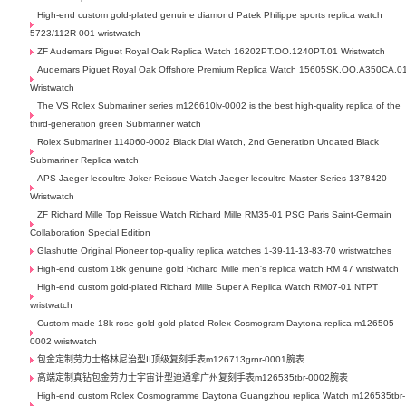
High-end custom gold-plated genuine diamond Patek Philippe sports replica watch
5723/112R-001 wristwatch
ZF Audemars Piguet Royal Oak Replica Watch 16202PT.OO.1240PT.01 Wristwatch
Audemars Piguet Royal Oak Offshore Premium Replica Watch 15605SK.OO.A350CA.0
Wristwatch
The VS Rolex Submariner series m126610lv-0002 is the best high-quality replica of the
third-generation green Submariner watch
Rolex Submariner 114060-0002 Black Dial Watch, 2nd Generation Undated Black
Submariner Replica watch
APS Jaeger-lecoultre Joker Reissue Watch Jaeger-lecoultre Master Series 1378420
Wristwatch
ZF Richard Mille Top Reissue Watch Richard Mille RM35-01 PSG Paris Saint-Germain
Collaboration Special Edition
Glashutte Original Pioneer top-quality replica watches 1-39-11-13-83-70 wristwatches
High-end custom 18k genuine gold Richard Mille men's replica watch RM 47 wristwatch
High-end custom gold-plated Richard Mille Super A Replica Watch RM07-01 NTPT
wristwatch
Custom-made 18k rose gold gold-plated Rolex Cosmogram Daytona replica m126505-
0002 wristwatch
包金定制劳力士格林尼治型II顶级复刻手表m126713grnr-0001腕表
高端定制真钻包金劳力士宇宙计型迪通拿广州复刻手表m126535tbr-0002腕表
High-end custom Rolex Cosmogramme Daytona Guangzhou replica Watch m126535tbr-