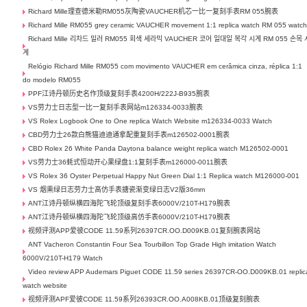
Richard Mille理查德米勒RM055灰陶瓷VAUCHER机芯一比一复刻手表RM 055腕表
Richard Mille RM055 grey ceramic VAUCHER movement 1:1 replica watch RM 055 watc
Richard Mille 리차드 밀러 RM055 회색 세라믹 VAUCHER 코어 일대일 복각 시계 RM 055 손목 
계
Relógio Richard Mille RM055 com movimento VAUCHER em cerâmica cinza, réplica 1:1
do modelo RM055
PPF江诗丹顿历史名作顶级复刻手表4200H/222J-B935腕表
VS劳力士日志型一比一复刻手表网站m126334-0033腕表
VS Rolex Logbook One to One replica Watch Website m126334-0033 Watch
CBD劳力士26款白熊猫迪迪通拿配重复刻手表m126502-0001腕表
CBD Rolex 26 White Panda Daytona balance weight replica watch M126502-0001
VS劳力士36蚝式恒动开心果绿盘1:1复刻手表m126000-0011腕表
VS Rolex 36 Oyster Perpetual Happy Nut Green Dial 1:1 Replica watch M126000-001
VS 烟熏绿日志劳力士高仿手表搪瓷渐变绿日志V2版36mm
ANT江诗丹顿纵横四海陀飞轮顶级复刻手表6000V/210T-H179腕表
ANT江诗丹顿纵横四海陀飞轮顶级高仿手表6000V/210T-H179腕表
视频评测APP爱彼CODE 11.59系列26397CR.OO.D009KB.01复刻腕表网站
ANT Vacheron Constantin Four Sea Tourbillon Top Grade High imitation Watch
6000V/210T-H179 Watch
Video review APP Audemars Piguet CODE 11.59 series 26397CR-OO.D009KB.01 replic
watch website
视频评测APF爱彼CODE 11.59系列26393CR.OO.A008KB.01顶级复刻腕表