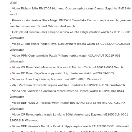
Watch
Video Richard Mille RM27-04 High-end Custom replica clone Cloned Sapphire RM27-04
watch
Private customization Black Magic RM35-02 Snowflake Diamond replica watch, genuine
vaucher movement Richard Mille modified watch
Gold-plated custom Patek Philippe replica watches High imitation watch 5711/113P-001
Wristwatch
Video ZF Audemars Piguet Royal Oak Offshore replica watch 15710ST.OO.A002CA.01
Wristwatch
Video PPM Counterweight Patek Philippe replica watch AQUANAUT 5261R-001
Wristwatch
Video VS Rolex Yacht-Master replica watch Titanium Yacht m226627-0001 Watch
Video RC Rolex Day-Date copy watch High Imitation Watch m228239-0055
Video vs Rolex Day-Date replica watch m228238-0005 Wristwatch
ANT Vacheron Constantin replica watches Tourbillon 6000V/210R-B733 Wristwatch
Video ANT Vacheron Constantin replica watches Replica Watch 6000V/110A-B544
Wristwatch
Video BBF HUBLOT Replica watch Hublot BIG BANG Soul Series 642.OL.7180.RX
Wristwatch
Video QF Rolex replica watch Le Mans 100th Anniversary Daytona M126529LN-0001
126528LN Wristwatch
Video DDF Women's Nautilus Patek Philippe replica watch 7118/1200R-001 Wristwatch